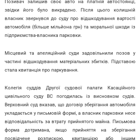
Позивач залишив своє авто на платній автостоянці,
звідки його було викрадено. Після цього колишній
власник звернувся до суду про відшкодування вартості
автомобіля (більше мільйона грн) та моральної шкоди із
підприємства-власника парковки.
Місцевий та апеляційний суди задовільнили позов у
частині відшкодування матеріальних збитків. Підставою
стала квитанція про паркування.
Колегія суддів Другої судової палати Касаційного
цивільного суду ВС погодилась із висновком судів.
Верховний суд вказав, що договір зберігання автомобіля
укладається у письмовій формі, а власник парковки несе
відповідальність за втрату прийнятого майна. Письмова
форма дотримана, якщо прийняття на зберігання
посвідчене розпискою, квитанцією або іншим