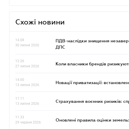
Схожі новини
14.08
ПДВ-наслідки знищення незаверше
30 липня 2026
ДПС
12.26
Коли власники брендів ризикуют
27 липня 2026
14.00
Новації приватизації: встановле
13 липня 2026
11.11
Страхування воєнних ризиків: с
13 липня 2026
11.33
Оновлені правила оцінки земель:
29 червня 2026