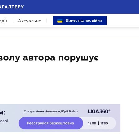
ХГАЛТЕРУ
одії
Актуально
Бізнес під час війни
зволу автора порушує