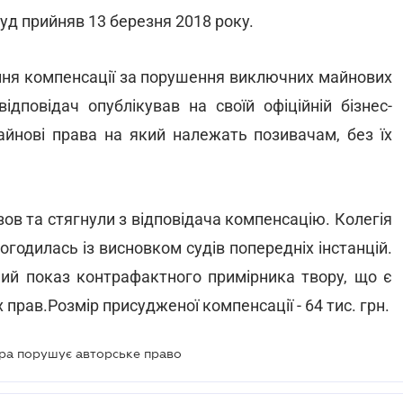
уд прийняв 13 березня 2018 року.
ення компенсації за порушення виключних майнових
ідповідач опублікував на своїй офіційній бізнес-
майнові права на який належать позивачам, без їх
зов та стягнули з відповідача компенсацію. Колегія
огодилась із висновком судів попередніх інстанцій.
ний показ контрафактного примірника твору, що є
ав.Розмір присудженої компенсації - 64 тис. грн.
ора порушує авторське право