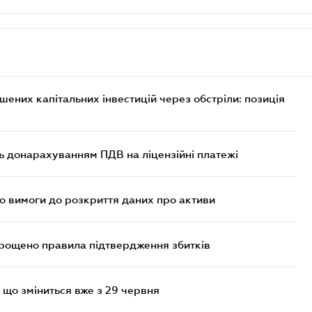
них капітальних інвестицій через обстріли: позиція
ь донарахуванням ПДВ на ліцензійні платежі
но вимоги до розкриття даних про активи
прощено правила підтвердження збитків
 що зміниться вже з 29 червня