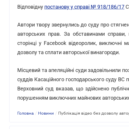
Відповідну
постанову у справі № 918/186/17
С
Автори твору звернулись до суду про стягн
авторських прав. За обставинами справи, в
сторінці у Facebook відеоролик, виключні 
дозволу та сплати авторської винагороди.
Місцевий та апеляційні суди задовільнили по
суддів Касаційного господарського суду ВС п
Верховний суд вказав, що здійснено публіч
порушенням виключних майнових авторських пр
Головна
/
Новини
/
Публікація відео без дозволу авт