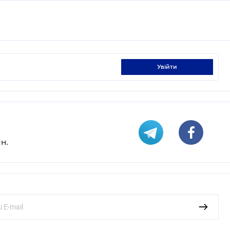
увійти
н.