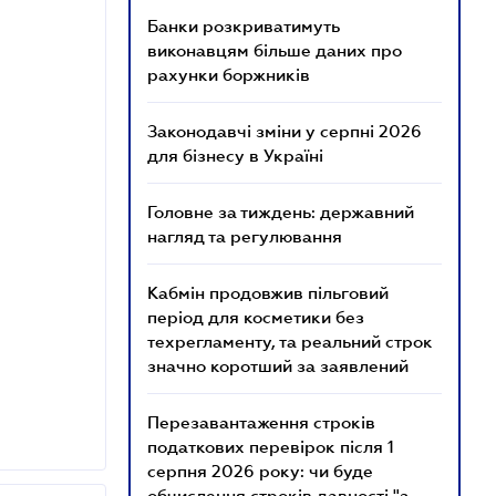
Банки розкриватимуть
виконавцям більше даних про
рахунки боржників
Законодавчі зміни у серпні 2026
для бізнесу в Україні
Головне за тиждень: державний
нагляд та регулювання
Кабмін продовжив пільговий
період для косметики без
техрегламенту, та реальний строк
значно коротший за заявлений
Перезавантаження строків
податкових перевірок після 1
серпня 2026 року: чи буде
обчислення строків давності "з