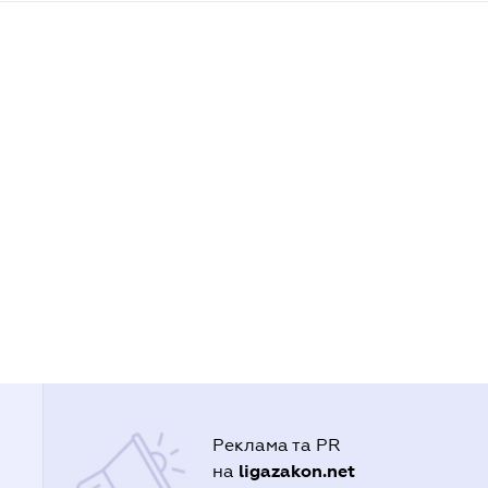
Реклама та PR
ligazakon.net
на