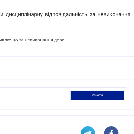
и дисциплінарну відповідальність за невиконання
Працівник несе відповідальність виключно за невиконання доведених до нього вимог
увійти