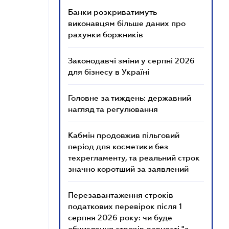
Банки розкриватимуть
виконавцям більше даних про
рахунки боржників
Законодавчі зміни у серпні 2026
для бізнесу в Україні
Головне за тиждень: державний
нагляд та регулювання
Кабмін продовжив пільговий
період для косметики без
техрегламенту, та реальний строк
значно коротший за заявлений
Перезавантаження строків
податкових перевірок після 1
серпня 2026 року: чи буде
обчислення строків давності "з