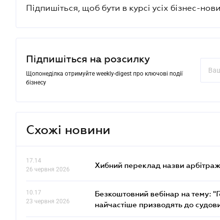
Підпишіться, щоб бути в курсі усіх бізнес-нови
Підпишіться на розсилку
Щопонеділка отримуйте weekly-digest про ключові події
бізнесу
Схожі новини
17.14
Хибний переклад назви арбітражн
26 червня 2026
10.17
Безкоштовний вебінар на тему: "Г
23 червня 2026
найчастіше призводять до судови