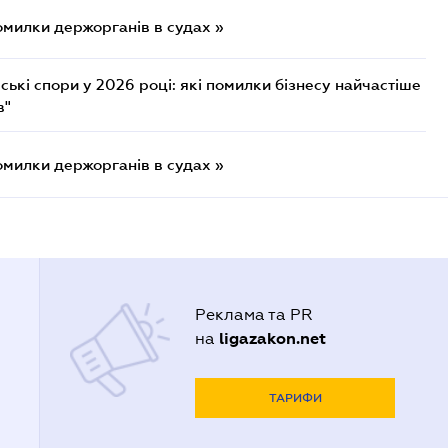
омилки держорганів в судах »
ькі спори у 2026 році: які помилки бізнесу найчастіше
в"
омилки держорганів в судах »
Реклама та PR
ligazakon.net
на
ТАРИФИ