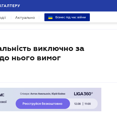
ХГАЛТЕРУ
одії
Актуально
Бізнес під час війни
альність виключно за
до нього вимог