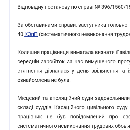
Відповідну постанову по справі № 396/1560/16
За обставинами справи, заступника головного 
40
КЗпП
(систематичного невиконання трудов
Колишня працівниця вимагала визнати її звіл
середній заробіток за час вимушеного прог
стягнення дізналась у день звільнення, а 
ознайомлена не була.
Місцевий та апеляційний суди задовольнили 
складі суддів Касаційного цивільного суду
працівник не був повідомлений про св
систематичного невиконання трудових обов'я