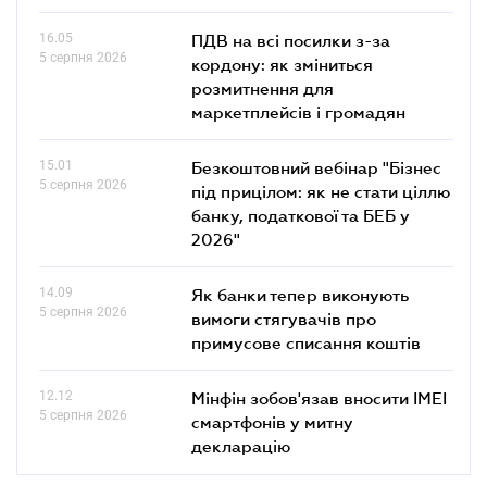
16.05
ПДВ на всі посилки з-за
5 серпня 2026
кордону: як зміниться
розмитнення для
маркетплейсів і громадян
15.01
Безкоштовний вебінар "Бізнес
5 серпня 2026
під прицілом: як не стати ціллю
банку, податкової та БЕБ у
2026"
14.09
Як банки тепер виконують
5 серпня 2026
вимоги стягувачів про
примусове списання коштів
12.12
Мінфін зобов'язав вносити IMEI
5 серпня 2026
смартфонів у митну
декларацію