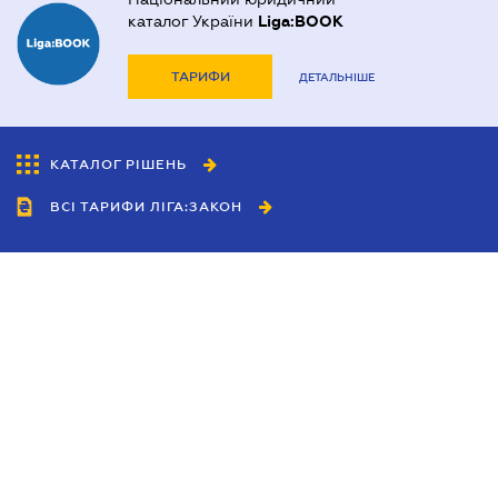
каталог України
Liga:BOOK
ТАРИФИ
ДЕТАЛЬНІШЕ
КАТАЛОГ РІШЕНЬ
ВСІ ТАРИФИ ЛІГА:ЗАКОН
Співробітництво
Агенти
Дилери
Політика конфіденційності
Умови використання сайту
Реклама
Блог