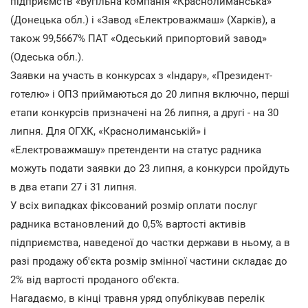
підприємств «Вугільна компанія «Краснолиманська»
(Донецька обл.) і «Завод «Електроважмаш» (Харків), а
також 99,5667% ПАТ «Одеський припортовий завод»
(Одеська обл.).
Заявки на участь в конкурсах з «Індару», «Президент-
готелю» і ОПЗ приймаються до 20 липня включно, перші
етапи конкурсів призначені на 26 липня, а другі - на 30
липня. Для ОГХК, «Краснолиманській» і
«Електроважмашу» претенденти на статус радника
можуть подати заявки до 23 липня, а конкурси пройдуть
в два етапи 27 і 31 липня.
У всіх випадках фіксований розмір оплати послуг
радника встановлений до 0,5% вартості активів
підприємства, наведеної до частки держави в ньому, а в
разі продажу об'єкта розмір змінної частини складає до
2% від вартості проданого об'єкта.
Нагадаємо, в кінці травня уряд опублікував перелік