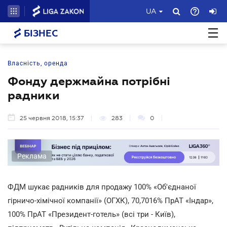
UA
БІЗНЕС
Власність, оренда
Фонду держмайна потрібні
радники
25 червня 2018, 15:37
283
0
Реклама
ФДМ шукає радників для продажу 100% «Об'єднаної
гірничо-хімічної компанії» (ОГХК), 70,7016% ПрАТ «Індар»,
100% ПрАТ «Президент-готель» (всі три - Київ),