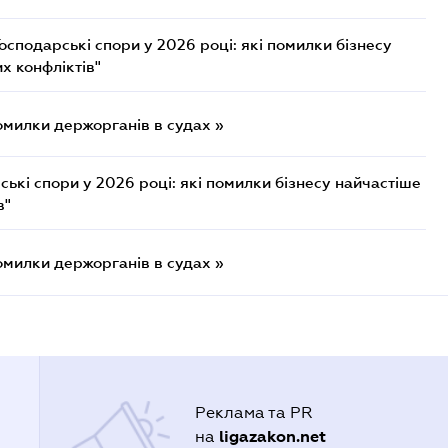
осподарські спори у 2026 році: які помилки бізнесу
х конфліктів"
омилки держорганів в судах »
ькі спори у 2026 році: які помилки бізнесу найчастіше
в"
омилки держорганів в судах »
Реклама та PR
ligazakon.net
на