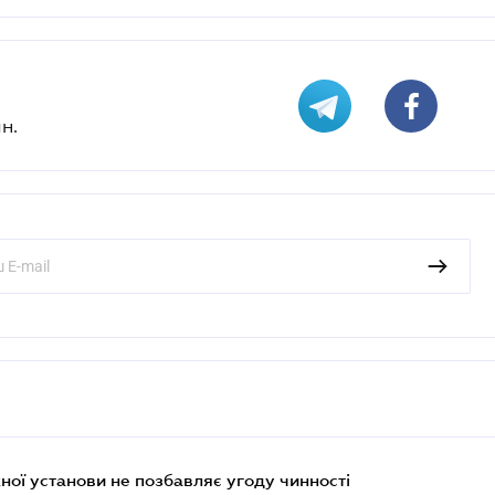
н.
ої установи не позбавляє угоду чинності