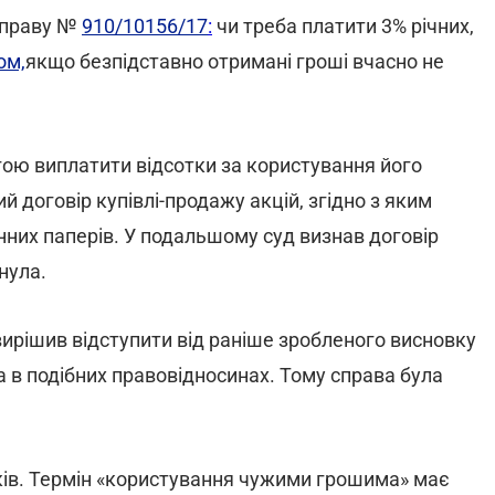
справу №
910/10156/17
:
чи треба платити 3% річних,
ом,
якщо безпідставно отримані гроші вчасно не
огою виплатити відсотки за користування його
 договір купівлі-продажу акцій, згідно з яким
нних паперів. У подальшому суд визнав договір
нула.
 вирішив відступити від раніше зробленого висновку
 в подібних правовідносинах. Тому справа була
ків. Термін «користування чужими грошима» має