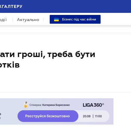
ХГАЛТЕРУ
одії
Актуально
Бізнес під час війни
ати гроші, треба бути
отків