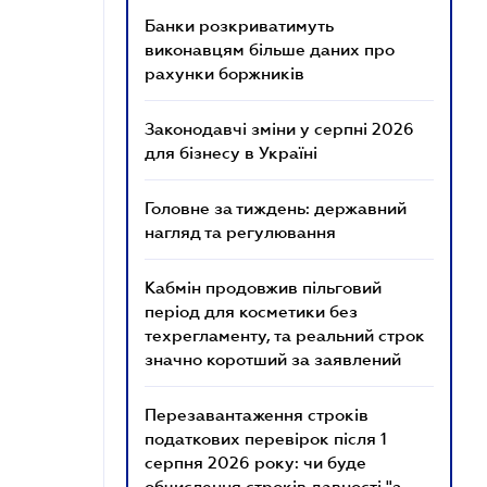
Банки розкриватимуть
виконавцям більше даних про
рахунки боржників
Законодавчі зміни у серпні 2026
для бізнесу в Україні
Головне за тиждень: державний
нагляд та регулювання
Кабмін продовжив пільговий
період для косметики без
техрегламенту, та реальний строк
значно коротший за заявлений
Перезавантаження строків
податкових перевірок після 1
серпня 2026 року: чи буде
обчислення строків давності "з