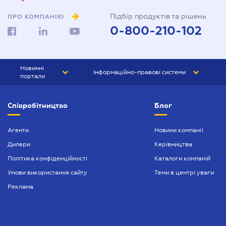
Підбір продуктів та рішень
ПРО КОМПАНІЮ
0-800-210-102
Новинні
Інформаційно-правові системи
портали
ЮРЛІГА
Право України
Співробітництво
Блог
БІЗНЕС
ГРАНД
БУХГАЛТЕР.ua
ПРАЙМ
Агенти
Новини компанії
Дилери
Керівництва
БУХГАЛТЕР ПРОФ
Політика конфіденційності
Каталоги компаній
ЮРИСТ ПРОФ
Умови використання сайту
Теми в центрі уваги
ЮРИСТ
Реклама
ПІДПРИЄМЕЦЬ