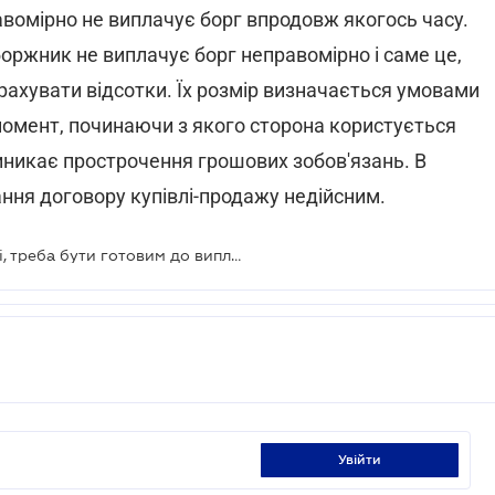
вомірно не виплачує борг впродовж якогось часу.
боржник не виплачує борг неправомірно і саме це,
арахувати відсотки. Їх розмір визначається умовами
омент, починаючи з якого сторона користується
никає прострочення грошових зобов'язань. В
ня договору купівлі-продажу недійсним.
Якщо не хочеться повертати гроші, треба бути готовим до виплати відсотків
увійти