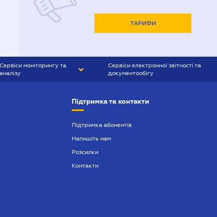
ТАРИФИ
Сервіси моніторингу та
Сервіси електронної звітності та
аналізу
документообігу
CONTR AGENT
Liga:REPORT
Підтримка та контакти
SMS-МАЯК
VERDICTUM
Підтримка абонентів
Напишіть нам
SEMANTRUM
Розсилки
SMS-МАЯК ІПОТЕКА
Контакти