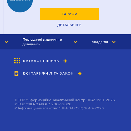
ТАРИФИ
ДЕТАЛЬНІШЕ
Періодичні видання та
Академія
довідники
ЮРИСТ&ЗАКОН
АКАДЕМІЯ ЛІГА:ЗАКОН
КАТАЛОГ РІШЕНЬ
БУХГАЛТЕР&ЗАКОН
ВСІ ТАРИФИ ЛІГА:ЗАКОН
ВІСНИК МСФЗ
ІНТЕРБУХ
ОСОБИСТИЙ ЕКСПЕРТ
©
ТОВ "інформаційно-аналітичний центр ЛІГА", 1991-2026.
©
ТОВ "ЛІГА ЗАКОН", 2007-2026.
©
Інформаційне агенство "ЛІГА:ЗАКОН", 2010-2026.