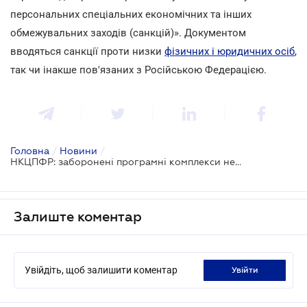
персональних спеціальних економічних та інших
обмежувальних заходів (санкцій)». Документом
вводяться санкції проти низки
фізичних і юридичних осіб
,
так чи інакше пов'язаних з Російською Федерацією.
Головна
/
Новини
/
НКЦПФР: заборонені програмні комплекси не можуть використовуватися для здійснення операцій
Залиште коментар
Увійдіть, щоб залишити коментар
увійти