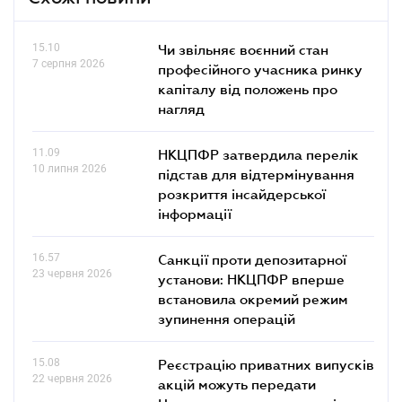
15.10
Чи звільняє воєнний стан
7 серпня 2026
професійного учасника ринку
капіталу від положень про
нагляд
11.09
НКЦПФР затвердила перелік
10 липня 2026
підстав для відтермінування
розкриття інсайдерської
інформації
16.57
Санкції проти депозитарної
23 червня 2026
установи: НКЦПФР вперше
встановила окремий режим
зупинення операцій
15.08
Реєстрацію приватних випусків
22 червня 2026
акцій можуть передати