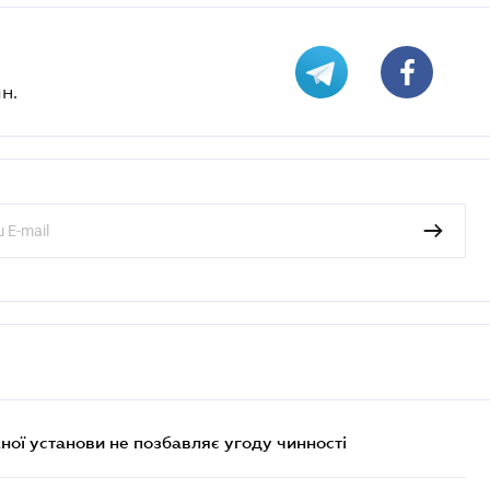
н.
ої установи не позбавляє угоду чинності