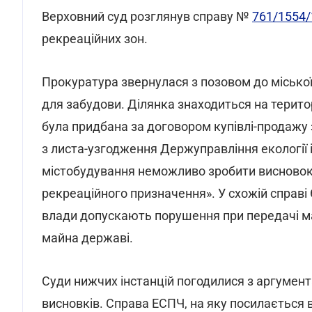
Верховний суд розглянув справу №
761/1554/
рекреаційних зон.
Прокуратура звернулася з позовом до міської 
для забудови. Ділянка знаходиться на територ
була придбана за договором купівлі-продажу 
з листа-узгодження Держуправління екології 
містобудування неможливо зробити висновок 
рекреаційного призначення». У схожій справі
влади допускають порушення при передачі май
майна державі.
Суди нижчих інстанцій погодилися з аргумент
висновків. Справа ЕСПЧ, на яку посилається ві