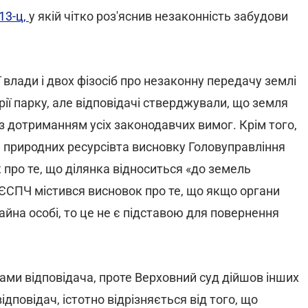
13-ц,
у якій чітко роз'яснив незаконність забудови
влади і двох фізосіб про незаконну передачу землі
ії парку, але відповідачі стверджували, що земля
з дотриманням усіх законодавчих вимог. Крім того,
і природних ресурсівта висновку Головуправління
про те, що ділянка відноситься «до земель
 ЄСПЧ містився висновок про те, що якщо органи
на особі, то це не є підставою для повернення
ами відповідача, проте Верховний суд дійшов інших
дповідач, істотно відрізняється від того, що