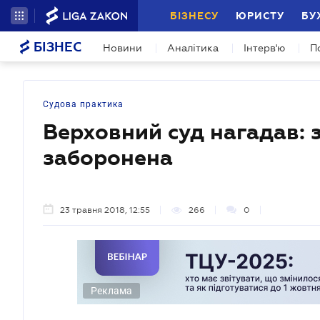
БІЗНЕСУ
ЮРИСТУ
БУ
БІЗНЕС
Новини
Аналітика
Інтерв'ю
П
Судова практика
Верховний суд нагадав: 
заборонена
23 травня 2018, 12:55
266
0
Реклама