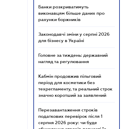
Банки розкриватимуть
виконавцям більше даних про
рахунки боржників
Законодавчі зміни у серпні 2026
для бізнесу в Україні
Головне за тиждень: державний
нагляд та регулювання
Кабмін продовжив пільговий
період для косметики без
техрегламенту, та реальний строк
значно коротший за заявлений
Перезавантаження строків
податкових перевірок після 1
серпня 2026 року: чи буде
обчислення строків давності "з