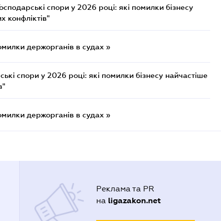
осподарські спори у 2026 році: які помилки бізнесу
х конфліктів"
омилки держорганів в судах »
ькі спори у 2026 році: які помилки бізнесу найчастіше
в"
омилки держорганів в судах »
Реклама та PR
ligazakon.net
на