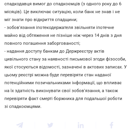
спадкодавця вимог до спадкоємців (з одного року до 6
місяців). Це виключає ситуацію, коли банк не знав і не
міг знати про відкриття спадщини;
- зобов'язання іпотекодержателя звільняти іпотечне
майно від обтяження не пізніше ніж через 14 днів з дня
повного погашення заборгованості;
- надання доступу банкам до Держреєстру актів
цивільного стану за наявності письмової згоди фізособи,
якої стосуються відомості, зазначені в актових записах. У
цьому реєстрі можна буде перевіряти стан наданої
потенційними позичальниками інформації, що впливає
на їх здатність виконувати свої зобов'язання, а також
перевіряти факт смерті боржника для подальшої роботи
зі спадкоємцями.