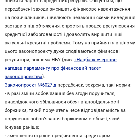
знизити вартість кредитних ресурсів. Очікується, що
передбачені заходи зменшать фінансове навантаження
на позичальників, нівелюють незаконні схеми виведення
застави з-під обтяження, спростять процес врегулювання
кредитної заборгованості і дозволять вирішити інші
актуальні кредитні проблеми. Тому на прийняття в цілому
цього законопроекту дуже сподіваються фінансові
регулятори, зокрема НБУ (див.
«Нацбанк учергове
нагадав парламенту про фінансовий пакет
законопроектів»
).
Законопроект №6027-д
передбачає, зокрема, такі норми:
- в разі зміни зобов'язання без згоди поручителя,
внаслідок чого збільшився обсяг відповідальності
боржника, такий поручитель несе відповідальність за
порушення зобов'язання боржником в обсязі, який
існував раніше;
- зменшення строків пред'явлення кредитором