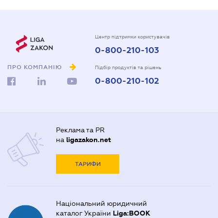
Центр підтримки користувачів
0-800-210-103
ПРО КОМПАНІЮ
Підбір продуктів та рішень
0-800-210-102
Реклама та PR
на
ligazakon.net
ТАРИФИ
Національний юридичний
каталог України
Liga:BOOK