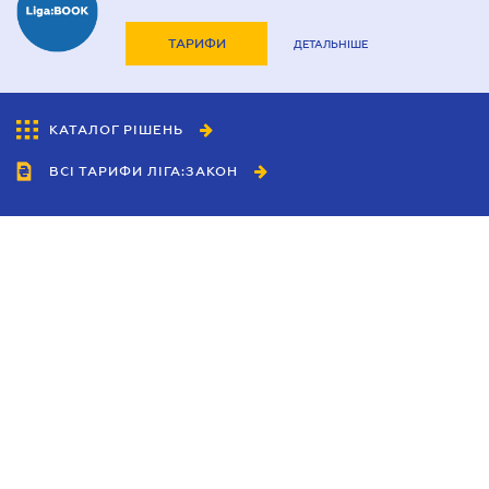
ТАРИФИ
ДЕТАЛЬНІШЕ
КАТАЛОГ РІШЕНЬ
ВСІ ТАРИФИ ЛІГА:ЗАКОН
Співробітництво
Агенти
Дилери
Політика конфіденційності
Умови використання сайту
Реклама
Блог
Новини компанії