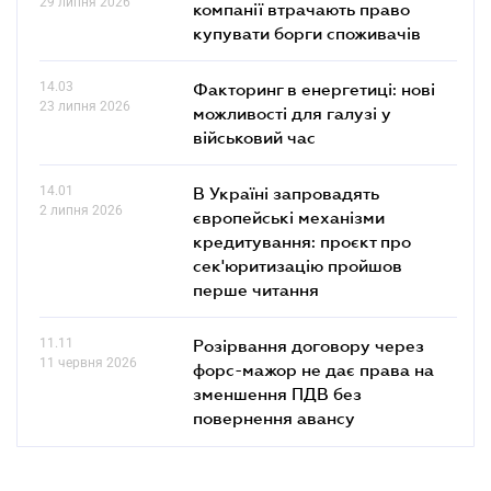
29 липня 2026
компанії втрачають право
купувати борги споживачів
14.03
Факторинг в енергетиці: нові
23 липня 2026
можливості для галузі у
військовий час
14.01
В Україні запровадять
2 липня 2026
європейські механізми
кредитування: проєкт про
сек'юритизацію пройшов
перше читання
11.11
Розірвання договору через
11 червня 2026
форс-мажор не дає права на
зменшення ПДВ без
повернення авансу