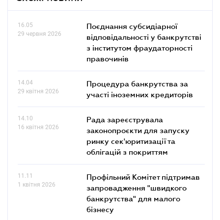
16.05
Поєднання субсидіарної
29 червня 2026
відповідальності у банкрутстві
з інститутом фраудаторності
правочинів
14.04
Процедура банкрутства за
29 квітня 2026
участі іноземних кредиторів
14.10
Рада зареєструвала
16 квітня 2026
законопроєкти для запуску
ринку сек'юритизації та
облігацій з покриттям
11.11
Профільний Комітет підтримав
1 квітня 2026
запровадження "швидкого
банкрутства" для малого
бізнесу