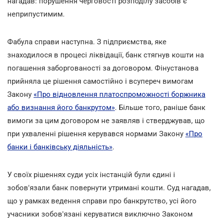
нагадав: порушення черговості розподілу засобів є
неприпустимим.
Фабула справи наступна. З підприємства, яке
знаходилося в процесі ліквідації, банк стягнув кошти на
погашення заборгованості за договором. Фінустанова
прийняла це рішення самостійно і всупереч вимогам
Закону
«Про відновлення платоспроможності боржника
або визнання його банкрутом»
. Більше того, раніше банк
вимоги за цим договором не заявляв і стверджував, що
при ухваленні рішення керувався нормами Закону
«Про
банки і банківську діяльність»
.
У своїх рішеннях суди усіх інстанцій були єдині і
зобов'язали банк повернути утримані кошти. Суд нагадав,
що у рамках ведення справи про банкрутство, усі його
учасники зобов'язані керуватися виключно Законом