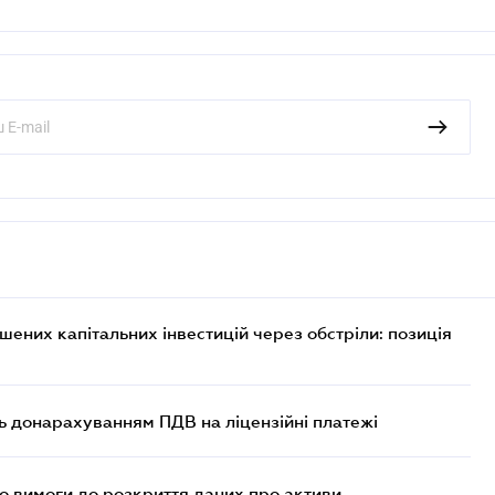
них капітальних інвестицій через обстріли: позиція
ь донарахуванням ПДВ на ліцензійні платежі
но вимоги до розкриття даних про активи