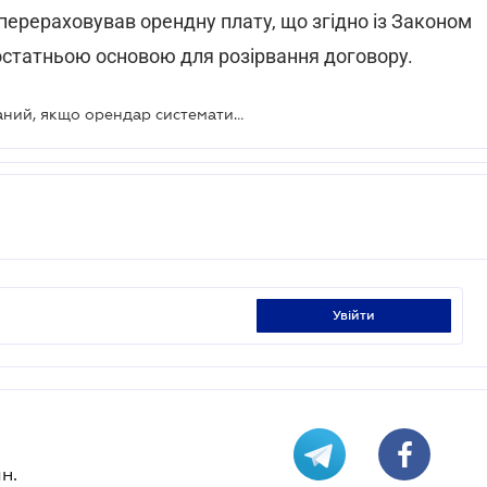
перераховував орендну плату, що згідно із Законом
остатньою основою для розірвання договору.
Договір оренди може бути розірваний, якщо орендар систематично не платить
увійти
н.