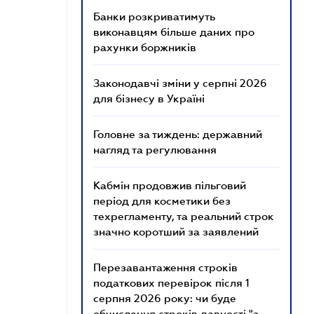
Банки розкриватимуть
виконавцям більше даних про
рахунки боржників
Законодавчі зміни у серпні 2026
для бізнесу в Україні
Головне за тиждень: державний
нагляд та регулювання
Кабмін продовжив пільговий
період для косметики без
техрегламенту, та реальний строк
значно коротший за заявлений
Перезавантаження строків
податкових перевірок після 1
серпня 2026 року: чи буде
обчислення строків давності "з