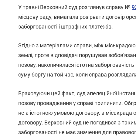
У травні Верховний суд розглянув справу №
9
місцеву раду, вимагала розірвати договір ор
заборгованості і штрафних платежів.
Згідно з матеріалами справи, між міськрадою
землі, проте відповідач порушував зобов'язан
позову, накопичилася істотна заборгованість
суму боргу на той час, коли справа розглядала
Враховуючи цей факт, суд апеляційної інстанці
позову провадження у справі припинити. Обгр
не є істотною умовою договору, а міськрада 
договору. Верховний суд не погодився з таки
заборгованості не має значення для правовог