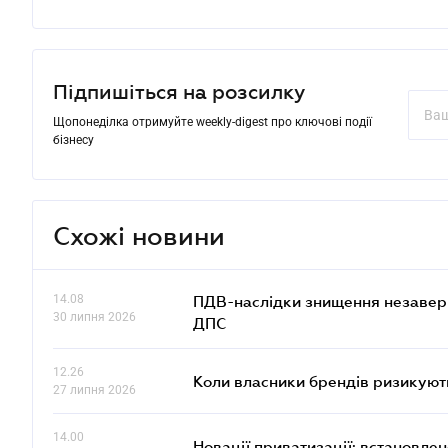
Підпишіться на розсилку
Щопонеділка отримуйте weekly-digest про ключові події
бізнесу
Схожі новини
14.08
ПДВ-наслідки знищення незаверше
30 липня 2026
ДПС
12.26
Коли власники брендів ризикуют
27 липня 2026
14.00
Новації приватизації: встановле