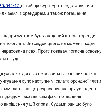
25/549/17,
в якій прокуратура, представляючи
енди землі з орендарем, а також погашення
 і підприємством був укладений договір оренди
ня по оплаті. Внаслідок цього, на момент подачі
 і нарахована пеня. Проте позивач погасив основну
ся в суді.
ї ухвалив: договір не розривати, в іншій частині
унтування було наступним: сплата орендної плати
отримала те, на що розраховувала при укладенні
м підходом і вказав: сам факт погашення
о вирішення у цій справі. Судами раніше було