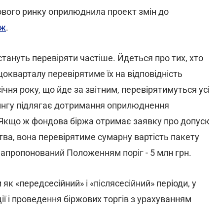
дового ринку оприлюднила проект змін до
рж
.
стануть перевіряти частіше. Йдеться про тих, хто
окварталу перевірятиме їх на відповідність
ічня року, що йде за звітним, перевірятимуться усі
орингу підлягає дотримання оприлюднення
і. Якщо ж фондова біржа отримає заявку про допуск
тва, вона перевірятиме сумарну вартість пакету
Запропонований Положенням поріг - 5 млн грн.
 як «передсесійний» і «післясесійний» періоди, у
ії і проведення біржових торгів з урахуванням