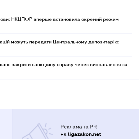
танови: НКЦПФР вперше встановила окремий режим
акцій можуть передати Центральному депозитарію:
шанс закрити санкційну справу через виправлення за
Реклама та PR
ligazakon.net
на