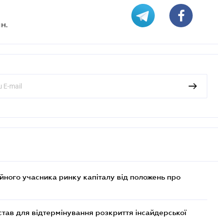
н.
ійного учасника ринку капіталу від положень про
тав для відтермінування розкриття інсайдерської