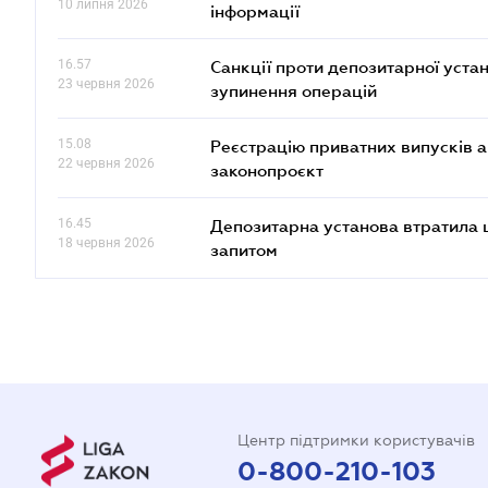
10 липня 2026
інформації
16.57
Санкції проти депозитарної ус
23 червня 2026
зупинення операцій
15.08
Реєстрацію приватних випусків 
22 червня 2026
законопроєкт
16.45
Депозитарна установа втратила 
18 червня 2026
запитом
Центр підтримки користувачів
0-800-210-103