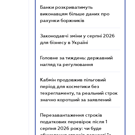
Банки розкриватимуть
виконавцям більше даних про
рахунки боржників
Законодавчі зміни у серпні 2026
для бізнесу в Україні
Головне за тиждень: державний
нагляд та регулювання
Кабмін продовжив пільговий
період для косметики без
техрегламенту, та реальний строк
значно коротший за заявлений
Перезавантаження строків
податкових перевірок після 1
серпня 2026 року: чи буде
обчислення строків давності "з