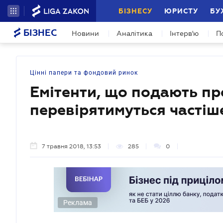
БІЗНЕСУ
ЮРИСТУ
БУ
БІЗНЕС
Новини
Аналітика
Інтерв'ю
П
Цінні папери та фондовий ринок
Емітенти, що подають про
перевірятимуться частіш
7 травня 2018, 13:53
285
0
Реклама