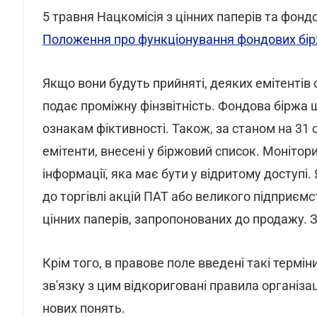
5 травня Нацкомісія з цінних паперів та фон
Положення про функціонування фондових бі
Якщо вони будуть прийняті, деяких емітентів 
подає проміжну фінзвітність. Фондова біржа щ
ознакам фіктивності. Також, за станом на 31 с
емітенти, внесені у біржовий список. Моніт
інформації, яка має бути у відритому доступ
до торгівлі акцій ПАТ або великого підприємс
цінних паперів, запропонованих до продажу. 
Крім того, в правове поле введені такі терміни
зв'язку з цим відкориговані правила організац
нових понять.