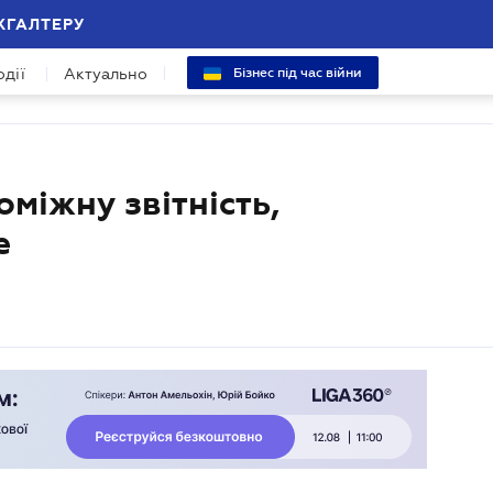
ХГАЛТЕРУ
одії
Актуально
Бізнес під час війни
міжну звітність,
е