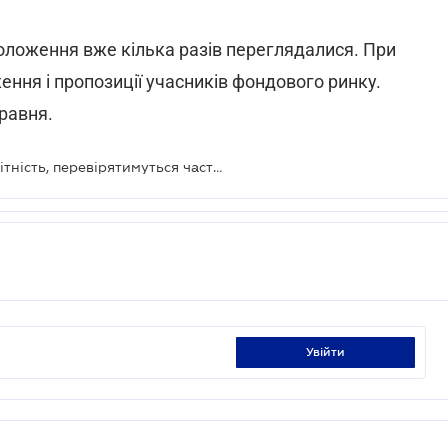
оложення вже кілька разів переглядалися. При
ження і пропозиції учасників фондового ринку.
равня.
Емітенти, що подають проміжну звітність, перевірятимуться частіше
увійти