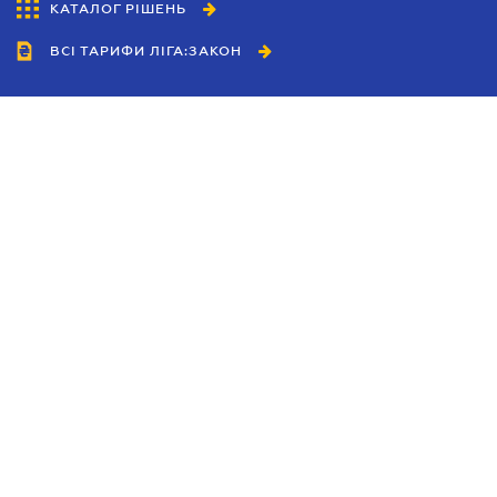
КАТАЛОГ РІШЕНЬ
ВСІ ТАРИФИ ЛІГА:ЗАКОН
Співробітництво
Агенти
Дилери
Політика конфіденційності
Умови використання сайту
Реклама
Блог
Новини компанії
Керівництва
Каталоги компаній
Теми в центрі уваги