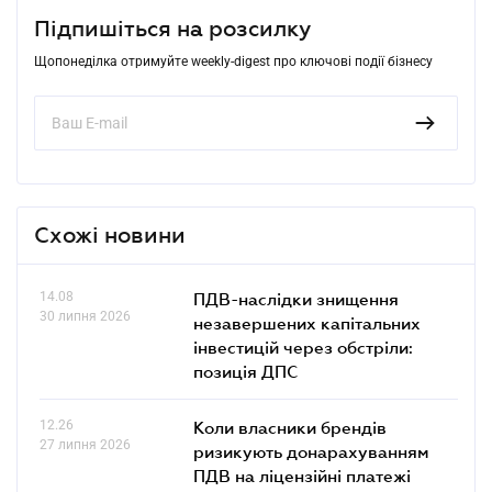
Підпишіться на розсилку
Щопонеділка отримуйте weekly-digest про ключові події бізнесу
Схожі новини
14.08
ПДВ-наслідки знищення
30 липня 2026
незавершених капітальних
інвестицій через обстріли:
позиція ДПС
12.26
Коли власники брендів
27 липня 2026
ризикують донарахуванням
ПДВ на ліцензійні платежі