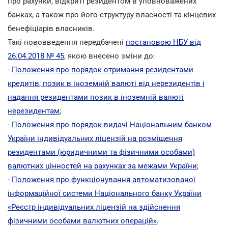
про рахунки, відкриті резидентом в уповноважених
банках, а також про його структуру власності та кінцевих
бенефіціарів власників.
Такі нововведення передбачені
постановою НБУ від
26.04.2018 № 45
, якою внесено зміни до:
-
Положення про порядок отримання резидентами
кредитів, позик в іноземній валюті від нерезидентів і
надання резидентами позик в іноземній валюті
нерезидентам
;
-
Положення про порядок видачі Національним банком
України індивідуальних ліцензій на розміщення
резидентами (юридичними та фізичними особами)
валютних цінностей на рахунках за межами України
;
-
Положення про функціонування автоматизованої
інформаційної системи Національного банку України
«Реєстр індивідуальних ліцензій на здійснення
фізичними особами валютних операцій»
.