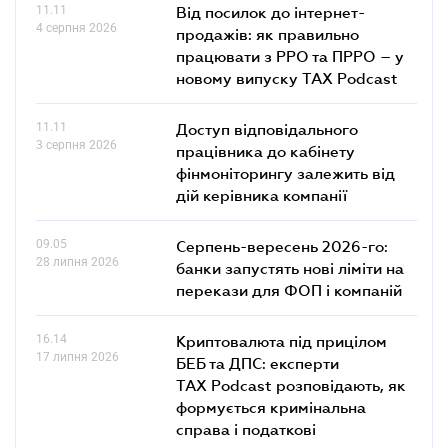
11.11
Від посилок до інтернет-
4 серпня 2026
продажів: як правильно
працювати з РРО та ПРРО – у
новому випуску TAX Podcast
11.11
Доступ відповідального
3 серпня 2026
працівника до кабінету
фінмоніторингу залежить від
дій керівника компанії
09.05
Серпень-вересень 2026-го:
28 липня 2026
банки запустять нові ліміти на
перекази для ФОП і компаній
16.14
Криптовалюта під прицілом
17 липня 2026
БЕБ та ДПС: експерти
TAX Podcast розповідають, як
формується кримінальна
справа і податкові