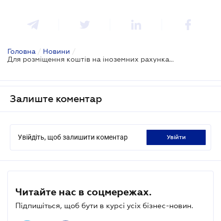
Головна
/
Новини
/
Для розміщення коштів на іноземних рахунках потрібно повідомити структуру власності і кінцевих бенефіціарів
Залиште коментар
Увійдіть, щоб залишити коментар
увійти
Читайте нас в соцмережах.
Підпишіться, щоб бути в курсі усіх бізнес-новин.