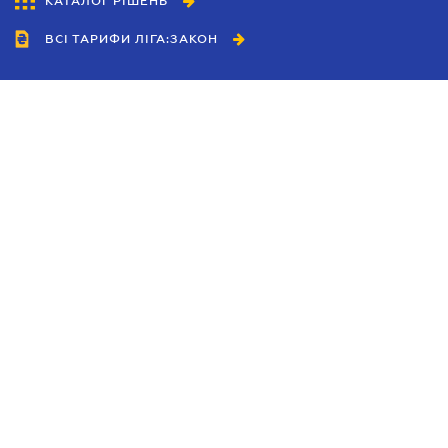
КАТАЛОГ РІШЕНЬ
ВСІ ТАРИФИ ЛІГА:ЗАКОН
Співробітництво
Агенти
Дилери
Політика конфіденційності
Умови використання сайту
Реклама
Блог
Новини компанії
Керівництва
Каталоги компаній
Теми в центрі уваги