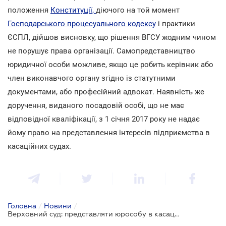
положення
Конституції,
діючого на той момент
Господарського процесуального кодексу
і практики
ЄСПЛ, дійшов висновку, що рішення ВГСУ жодним чином
не порушує права організації. Самопредставництво
юридичної особи можливе, якщо це робить керівник або
член виконавчого органу згідно із статутними
документами, або професійний адвокат. Наявність же
доручення, виданого посадовій особі, що не має
відповідної кваліфікації, з 1 січня 2017 року не надає
йому право на представлення інтересів підприємства в
касаційних судах.
Головна
/
Новини
/
Верховний суд: представляти юрособу в касаційному суді може керівник або адвокат