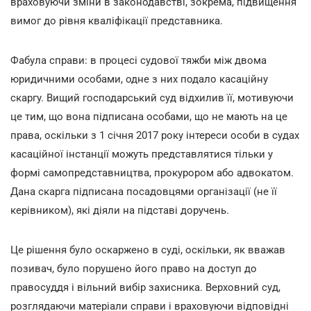
враховуючи зміни в законодавстві, зокрема, підвищення
вимог до рівня кваліфікації представника.
Фабула справи: в процесі судової тяжби між двома
юридичними особами, одне з них подало касаційну
скаргу. Вищий господарський суд відхилив її, мотивуючи
це тим, що вона підписана особами, що не мають на це
права, оскільки з 1 січня 2017 року інтереси особи в судах
касаційної інстанції можуть представлятися тільки у
формі самопредставництва, прокурором або адвокатом.
Дана скарга підписана посадовцями організації (не її
керівником), які діяли на підставі доручень.
Це рішення було оскаржено в суді, оскільки, як вважав
позивач, було порушено його право на доступ до
правосуддя і вільний вибір захисника. Верховний суд,
розглядаючи матеріали справи і враховуючи відповідні