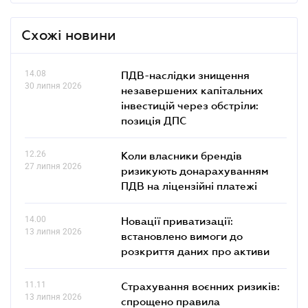
Схожі новини
14.08
ПДВ-наслідки знищення
30 липня 2026
незавершених капітальних
інвестицій через обстріли:
позиція ДПС
12.26
Коли власники брендів
27 липня 2026
ризикують донарахуванням
ПДВ на ліцензійні платежі
14.00
Новації приватизації:
13 липня 2026
встановлено вимоги до
розкриття даних про активи
11.11
Страхування воєнних ризиків:
13 липня 2026
спрощено правила