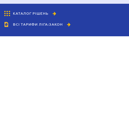
КАТАЛОГ РІШЕНЬ
ВСІ ТАРИФИ ЛІГА:ЗАКОН
Співробітництво
Агенти
Дилери
Політика конфіденційності
Умови використання сайту
Реклама
Блог
Новини компанії
Керівництва
Каталоги компаній