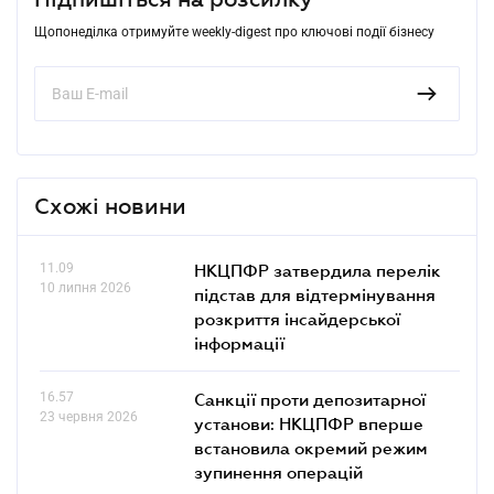
Щопонеділка отримуйте weekly-digest про ключові події бізнесу
Схожі новини
11.09
НКЦПФР затвердила перелік
10 липня 2026
підстав для відтермінування
розкриття інсайдерської
інформації
16.57
Санкції проти депозитарної
23 червня 2026
установи: НКЦПФР вперше
встановила окремий режим
зупинення операцій