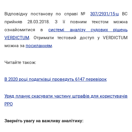
Відповідну постанову по справі №
307/2931/15-ц
ВС
прийняв 28.03.2018. З її повним текстом можна
ознайомитися в
системі аналізу судових рішень
VERDICTUM
. Отримати тестовий доступ у VERDICTUM
можна за
посиланням
.
Читайте також:
В 2020 році податківці проведуть 6147 перевірок
Уряд планує скасувати частину штрафів для користувачів
РРО
Зверніть увагу на важливу аналітику: