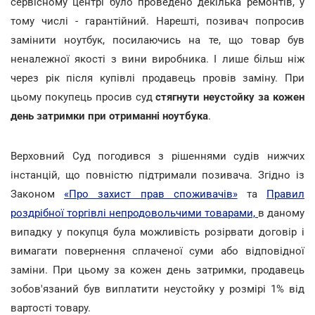
сервісному центрі було проведено декілька ремонтів, у
тому числі - гарантійний. Нарешті, позивач попросив
замінити ноутбук, посилаючись на те, що товар був
неналежної якості з вини виробника. І лише більш ніж
через рік після купівлі продавець провів заміну. При
цьому покупець просив суд
стягнути неустойку за кожен
день затримки при отриманні ноутбука
.
Верховний Суд погодився з рішеннями судів нижчих
інстанцій, що повністю підтримали позивача. Згідно із
Законом
«Про захист прав споживачів»
та
Правил
роздрібної торгівлі непродовольчими товарами,
в даному
випадку у покупця була можливість розірвати договір і
вимагати повернення сплаченої суми або відповідної
заміни. При цьому за кожен день затримки, продавець
зобов'язаний був виплатити неустойку у розмірі 1% від
вартості товару.