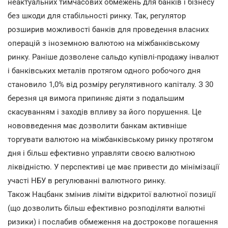
неактуальних тимчасових обмежень для банків і бізнесу
без шкоди для стабільності ринку. Так, регулятор
розширив можливості банків для проведення власних
операцій з іноземною валютою на міжбанківському
ринку. Раніше дозволене сальдо купівлі-продажу інвалют
і банківських металів протягом одного робочого дня
становило 1,0% від розміру регулятивного капіталу. З 30
березня ця вимога припиняє діяти з подальшим
скасуванням і заходів впливу за його порушення. Це
нововведення має дозволити банкам активніше
торгувати валютою на міжбанківському ринку протягом
дня і більш ефективно управляти своєю валютною
ліквідністю. У перспективі це має привести до мінімізації
участі НБУ в регулюванні валютного ринку.
Також Нацбанк змінив ліміти відкритої валютної позиції
(що дозволить більш ефективно розподіляти валютні
ризики) і послабив обмеження на дострокове погашення