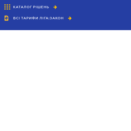
КАТАЛОГ РІШЕНЬ
ВСІ ТАРИФИ ЛІГА:ЗАКОН
Співробітництво
Агенти
Дилери
Політика конфіденційності
Умови використання сайту
Реклама
Блог
Новини компанії
Керівництва
Каталоги компаній
Теми в центрі уваги