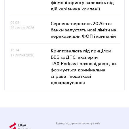
фінмоніторингу залежить від
дій керівника компанії
09.05
Серпень-вересень 2026-го:
28 липня 2026
банки запустять нові ліміти на
перекази для ФОП і компаній
16.14
Криптовалюта під прицілом
17 липня 2026
БЕБ та ДПС: експерти
TAX Podcast розповідають, як
формується кримінальна
справа і податкові
донарахування
Центр підтримки користувачів