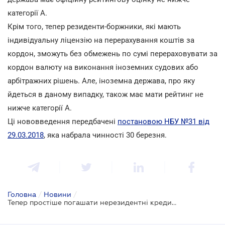
категорії А.
Крім того, тепер резиденти-боржники, які мають
індивідуальну ліцензію на перерахування коштів за
кордон, зможуть без обмежень по сумі перераховувати за
кордон валюту на виконання іноземних судових або
арбітражних рішень. Але, іноземна держава, про яку
йдеться в даному випадку, також має мати рейтинг не
нижче категорії А.
Ці нововведення передбачені
постановою НБУ №31 від
29.03.2018
, яка набрала чинності 30 березня.
Головна
/
Новини
/
Тепер простіше погашати нерезидентні кредити і менше зобов'язань з продажу валютної виручки