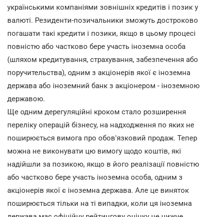
українськими компаніями зовнішніх кредитів і позик у
валюті. Резиденти-позичальники зможуть достроково
погашати такі кредити і позики, якщо в цьому процесі
повністю або частково бере участь іноземна особа
(шляхом кредитування, страхування, забезпечення або
поручительства), одним з акціонерів якої є іноземна
держава або іноземний банк з акціонером - іноземною
державою.
Ще одним дерегуляційні кроком стало розширення
переліку операцій бізнесу, на надходження по яких не
поширюється вимога про обов'язковий продаж. Тепер
можна не виконувати цю вимогу щодо коштів, які
надійшли за позикою, якщо в його реалізації повністю
або частково бере участь іноземна особа, одним з
акціонерів якої є іноземна держава. Але це виняток
поширюється тільки на ті випадки, коли ця іноземна
держава має офіційну рейтингову оцінку не нижче