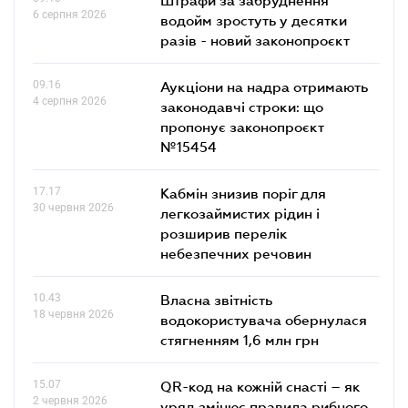
6 серпня 2026
водойм зростуть у десятки
разів - новий законопроєкт
09.16
Аукціони на надра отримають
4 серпня 2026
законодавчі строки: що
пропонує законопроєкт
№15454
17.17
Кабмін знизив поріг для
30 червня 2026
легкозаймистих рідин і
розширив перелік
небезпечних речовин
10.43
Власна звітність
18 червня 2026
водокористувача обернулася
стягненням 1,6 млн грн
15.07
QR-код на кожній снасті – як
2 червня 2026
уряд змінює правила рибного