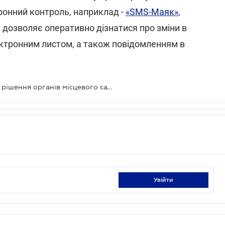
онний контроль, наприклад -
«SMS-Маяк»
,
н дозволяє оперативно дізнатися про зміни в
ктронним листом, а також повідомленням в
Рейдери використовують фіктивні рішення органів місцевого самоврядування
увійти