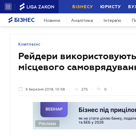
БІЗНЕСУ
ЮРИСТУ
БУ
БІЗНЕС
Новини
Аналітика
Інтерв'ю
П
Комплаєнс
Рейдери використовують 
місцевого самоврядуван
6 березня 2018, 10:58
275
0
Реклама