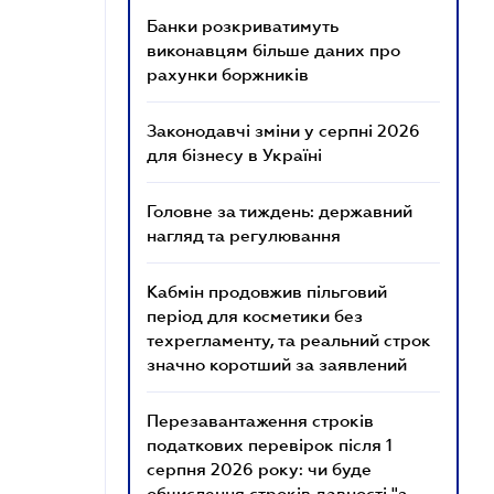
Банки розкриватимуть
виконавцям більше даних про
рахунки боржників
Законодавчі зміни у серпні 2026
для бізнесу в Україні
Головне за тиждень: державний
нагляд та регулювання
Кабмін продовжив пільговий
період для косметики без
техрегламенту, та реальний строк
значно коротший за заявлений
Перезавантаження строків
податкових перевірок після 1
серпня 2026 року: чи буде
обчислення строків давності "з