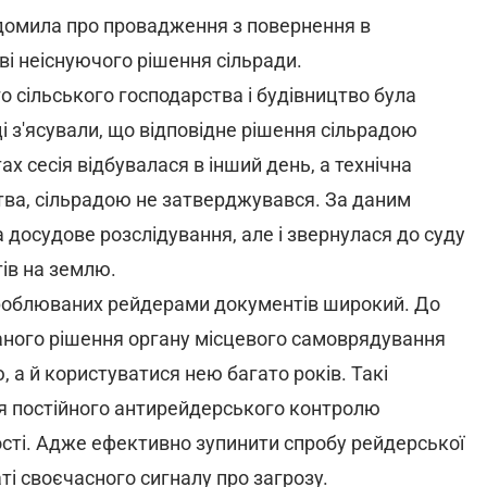
ідомила про провадження з повернення в
аві неіснуючого рішення сільради.
 сільського господарства і будівництво була
і з'ясували, що відповідне рішення сільрадою
х сесія відбувалася в інший день, а технічна
ва, сільрадою не затверджувався. За даним
 досудове розслідування, але і звернулася до суду
ів на землю.
дроблюваних рейдерами документів широкий. До
ованого рішення органу місцевого самоврядування
 а й користуватися нею багато років. Такі
я постійного антирейдерського контролю
ості. Адже ефективно зупинити спробу рейдерської
ті своєчасного сигналу про загрозу.