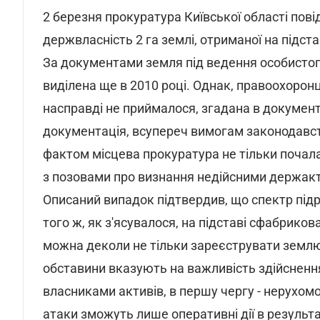
2 березня прокуратура Київської області пов
держвласність 2 га землі, отриманої на підст
За документами земля під ведення особистого
виділена ще в 2010 році. Однак, правоохоронц
насправді не приймалося, згадана в документа
документація, всупереч вимогам законодавст
фактом місцева прокуратура не тільки почала
з позовами про визнання недійсними держакт
Описаний випадок підтвердив, що спектр пі
того ж, як з'ясувалося, на підставі сфабрик
можна деколи не тільки зареєструвати землю,
обставини вказують на важливість здійсненн
власниками активів, в першу чергу - нерухом
атаки зможуть лише оперативні дії в результа