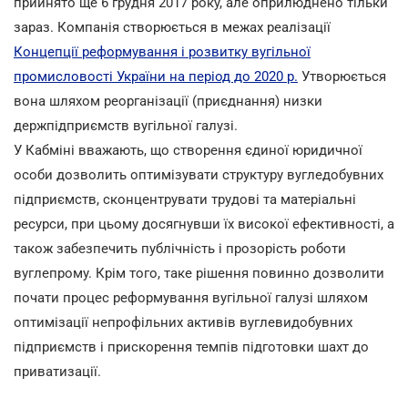
прийнято ще 6 грудня 2017 року, але оприлюднено тільки
зараз. Компанія створюється в межах реалізації
Концепції реформування і розвитку вугільної
промисловості України на період до 2020 р.
Утворюється
вона шляхом реорганізації (приєднання) низки
держпідприємств вугільної галузі.
У Кабміні вважають, що створення єдиної юридичної
особи дозволить оптимізувати структуру вугледобувних
підприємств, сконцентрувати трудові та матеріальні
ресурси, при цьому досягнувши їх високої ефективності, а
також забезпечить публічність і прозорість роботи
вуглепрому. Крім того, таке рішення повинно дозволити
почати процес реформування вугільної галузі шляхом
оптимізації непрофільних активів вуглевидобувних
підприємств і прискорення темпів підготовки шахт до
приватизації.