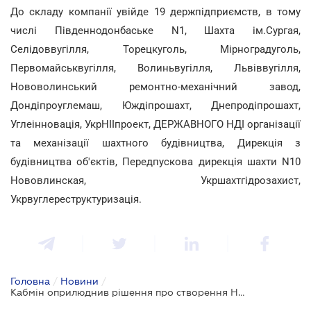
До складу компанії увійде 19 держпідприємств, в тому
числі Південнодонбаське N1, Шахта ім.Сургая,
Селідоввугілля, Торецкуголь, Мірноградуголь,
Первомайськвугілля, Волиньвугілля, Львіввугілля,
Нововолинський ремонтно-механічний завод,
Дондіпроуглемаш, Юждіпрошахт, Днепродіпрошахт,
Углеінновація, УкрНІІпроект, ДЕРЖАВНОГО НДІ організації
та механізації шахтного будівництва, Дирекція з
будівництва об'єктів, Передпускова дирекція шахти N10
Нововлинская, Укршахтгідрозахист,
Укрвуглереструктуризація.
Головна
/
Новини
/
Кабмін оприлюднив рішення про створення Національної вугільної компанії