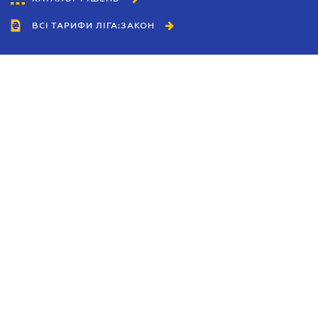
ВСІ ТАРИФИ ЛІГА:ЗАКОН
Співробітництво
Агенти
Дилери
Політика конфіденційності
Умови використання сайту
Реклама
Блог
Новини компанії
Керівництва
Каталоги компаній
Теми в центрі уваги
Підтримка та контакти