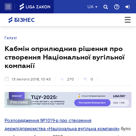
UA
БІЗНЕС
Галузі
Кабмін оприлюднив рішення про
створення Національної вугільної
компанії
13 лютого 2018, 10:43
270
0
Реклама
Розпорядження №1019-р про створення
держпідприємства «Національна вугільна компанія»
було