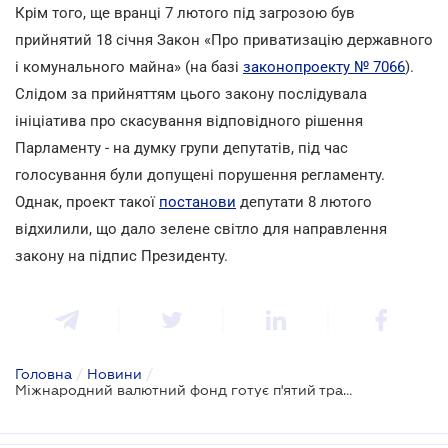
Крім того, ще вранці 7 лютого під загрозою був
прийнятий 18 січня Закон «Про приватизацію державного
і комунального майна» (на базі
законопроекту № 7066
).
Слідом за прийняттям цього закону послідувала
ініціатива про скасування відповідного рішення
Парламенту - на думку групи депутатів, під час
голосування були допущені порушення регламенту.
Однак, проект такої
постанови
депутати 8 лютого
відхилили, що дало зелене світло для направлення
закону на підпис Президенту.
Головна
/
Новини
/
Міжнародний валютний фонд готує п'ятий транш для України