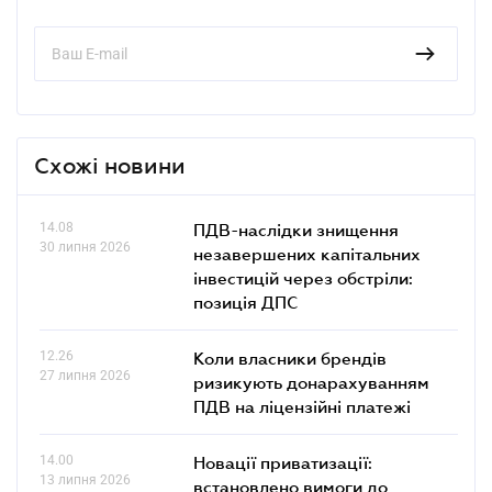
Схожі новини
14.08
ПДВ-наслідки знищення
30 липня 2026
незавершених капітальних
інвестицій через обстріли:
позиція ДПС
12.26
Коли власники брендів
27 липня 2026
ризикують донарахуванням
ПДВ на ліцензійні платежі
14.00
Новації приватизації:
13 липня 2026
встановлено вимоги до