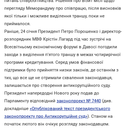
питань співробітництва. Рішення про візит місії щодо
перегляду Меморандуму про співпрацю, після висновків
якої тільки і можливе виділення траншу, поки не
приймалося.
Раніше, 24 січня Президент Петро Порошенко і директор-
розпорядник МВФ Крістін Лагард під час зустрічі на
Всесвітньому економічному форумі в Давосі погодили
заходи з виділення п'ятого траншу в межах чотирирічної
програми кредитування. Серед умов фінансової
підтримки було прийняття низки законів, де останнім з
тих, що все ще не отримали схвалення законодавця,
залишається про створення антикорупційного суду.
Президент напередодні Нового року подав до
Парламенту відповідний
законопроект № 7440
(див.
докладніше
«Опублікований текст президентського
законопроекту про Антикорупційне суд»
). Станом на
початок лютого він очікує розгляду законодавцем.