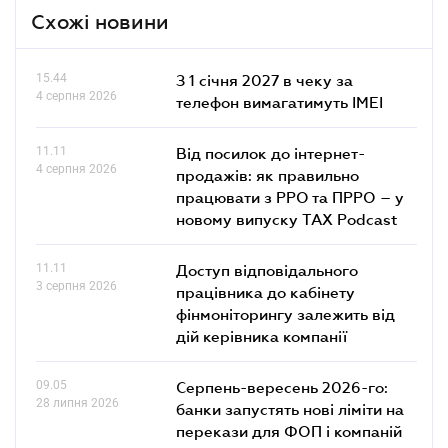
Схожі новини
15.44
З 1 січня 2027 в чеку за
4 серпня 2026
телефон вимагатимуть IMEI
11.11
Від посилок до інтернет-
4 серпня 2026
продажів: як правильно
працювати з РРО та ПРРО – у
новому випуску TAX Podcast
11.11
Доступ відповідального
3 серпня 2026
працівника до кабінету
фінмоніторингу залежить від
дій керівника компанії
09.05
Серпень-вересень 2026-го:
28 липня 2026
банки запустять нові ліміти на
перекази для ФОП і компаній