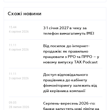
Схожі новини
15.44
З 1 січня 2027 в чеку за
4 серпня 2026
телефон вимагатимуть IMEI
11.11
Від посилок до інтернет-
4 серпня 2026
продажів: як правильно
працювати з РРО та ПРРО – у
новому випуску TAX Podcast
11.11
Доступ відповідального
3 серпня 2026
працівника до кабінету
фінмоніторингу залежить від
дій керівника компанії
09.05
Серпень-вересень 2026-го:
28 липня 2026
банки запустять нові ліміти на