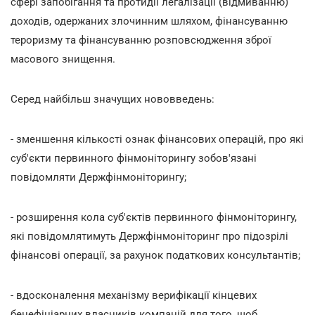
сфері запобігання та протидії легалізації (відмиванню)
доходів, одержаних злочинним шляхом, фінансуванню
тероризму та фінансуванню розповсюдження зброї
масового знищення.
Серед найбільш значущих нововведень:
- зменшення кількості ознак фінансових операцій, про які
суб'єкти первинного фінмоніторингу зобов'язані
повідомляти Держфінмоніторингу;
- розширення кола суб'єктів первинного фінмоніторингу,
які повідомлятимуть Держфінмоніторинг про підозрілі
фінансові операції, за рахунок податкових консультантів;
- вдосконалення механізму верифікації кінцевих
бенефіціарних власників компаній для того, щоб