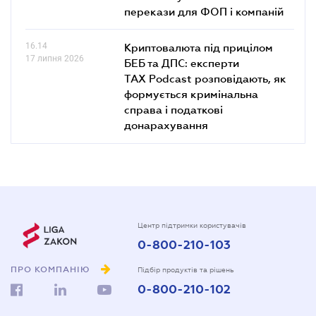
перекази для ФОП і компаній
16.14
Криптовалюта під прицілом
17 липня 2026
БЕБ та ДПС: експерти
TAX Podcast розповідають, як
формується кримінальна
справа і податкові
донарахування
Центр підтримки користувачів
0-800-210-103
ПРО КОМПАНІЮ
Підбір продуктів та рішень
0-800-210-102