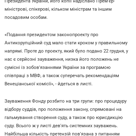
Президента України, його копії надіслано Прем'єр-
міністрові, спікерові, кільком міністрам та іншим
посадовим особам.
«Подання президентом законопроекту про
Антикорупційний суд мало стати кроком у правильному
напрямі. Проте до проекту, який було подано 22 грудня, у
нас є серйозні зауваження, низка його положень не
сумісні із зобов'язаннями України за програмою
співпраці з МВФ, а також суперечать рекомендаціям
Венеціанської комісії», - йдеться в листі.
Зауваження Фонду розбито на три групи: про процедуру
відбору суддів, про положення закону, спрямовані на
гальмування створення суду, а також про юрисдикцію
суду. Всього ж у листі дев'ять системних зауважень.
Найбільша кількість претензій пов'язана з питанням