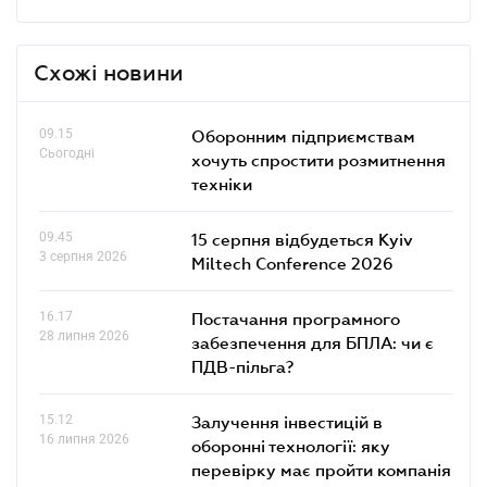
Схожі новини
09.15
Оборонним підприємствам
Сьогодні
хочуть спростити розмитнення
техніки
09.45
15 серпня відбудеться Kyiv
3 серпня 2026
Miltech Conference 2026
16.17
Постачання програмного
28 липня 2026
забезпечення для БПЛА: чи є
ПДВ-пільга?
15.12
Залучення інвестицій в
16 липня 2026
оборонні технології: яку
перевірку має пройти компанія