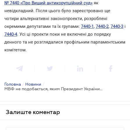
№ 7440 «Про Вищий антикорупційний суд»
як
невідкладний. Після цього було зареєстровано ще
чотири альтернативні законопроекти, розроблені
окремими депутатами та їх групами:
7440-1
,
7440-2
,
7440-3
і
7440-4
. Усі ці проекти поки не включені до порядку
денного та не розглядалися профільним парламентським
комітетом.
Головна
/
Новини
/
МВФ не подобається, яким Президент України бачить Антикорупційний суд
Залиште коментар