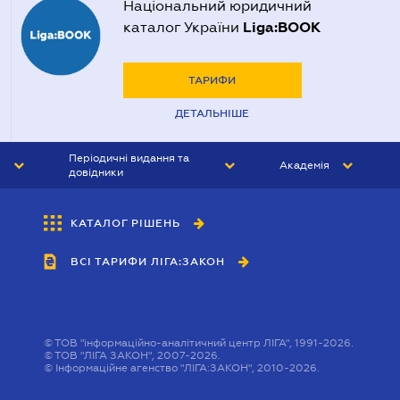
Національний юридичний
Liga:BOOK
каталог України
ТАРИФИ
ДЕТАЛЬНІШЕ
Періодичні видання та
Академія
довідники
ЮРИСТ&ЗАКОН
АКАДЕМІЯ ЛІГА:ЗАКОН
КАТАЛОГ РІШЕНЬ
БУХГАЛТЕР&ЗАКОН
ВСІ ТАРИФИ ЛІГА:ЗАКОН
ВІСНИК МСФЗ
ІНТЕРБУХ
ОСОБИСТИЙ ЕКСПЕРТ
©
ТОВ "інформаційно-аналітичний центр ЛІГА", 1991-2026.
©
ТОВ "ЛІГА ЗАКОН", 2007-2026.
©
Інформаційне агенство "ЛІГА:ЗАКОН", 2010-2026.