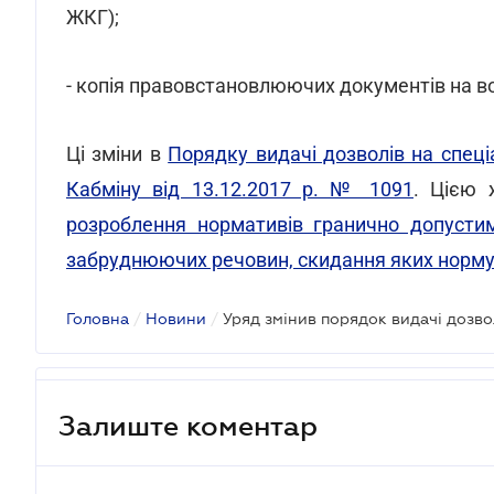
ЖКГ);
- копія правовстановлюючих документів на вод
Ці зміни в
Порядку видачі дозволів на спец
Кабміну від 13.12.2017 р. № 1091
. Цією 
розроблення нормативів гранично допусти
забруднюючих речовин, скидання яких норм
Головна
/
Новини
/
Залиште коментар