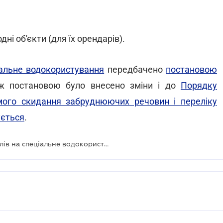
ні об'єкти (для їх орендарів).
іальне водокористування
передбачено
постановою
ж постановою було внесено зміни і до
Порядку
мого скидання забруднюючих речовин і переліку
ується
.
Уряд змінив порядок видачі дозволів на спеціальне водокористування