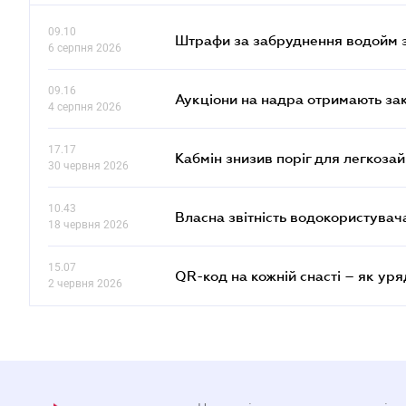
09.10
Штрафи за забруднення водойм зр
6 серпня 2026
09.16
Аукціони на надра отримають за
4 серпня 2026
17.17
Кабмін знизив поріг для легкоза
30 червня 2026
10.43
Власна звітність водокористувач
18 червня 2026
15.07
QR-код на кожній снасті – як ур
2 червня 2026