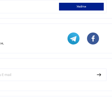
увійти
н.