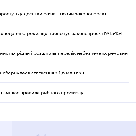
остуть у десятки разів - новий законопроєкт
конодавчі строки: що пропонує законопроєкт №15454
ймистих рідин і розширив перелік небезпечних речовин
а обернулася стягненням 1,6 млн грн
яд змінює правила рибного промислу