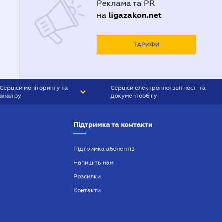
Реклама та PR
ligazakon.net
на
ТАРИФИ
Сервіси моніторингу та
Сервіси електронної звітності та
аналізу
документообігу
CONTR AGENT
Liga:REPORT
Підтримка та контакти
SMS-МАЯК
VERDICTUM
Підтримка абонентів
Напишіть нам
SEMANTRUM
Розсилки
SMS-МАЯК ІПОТЕКА
Контакти