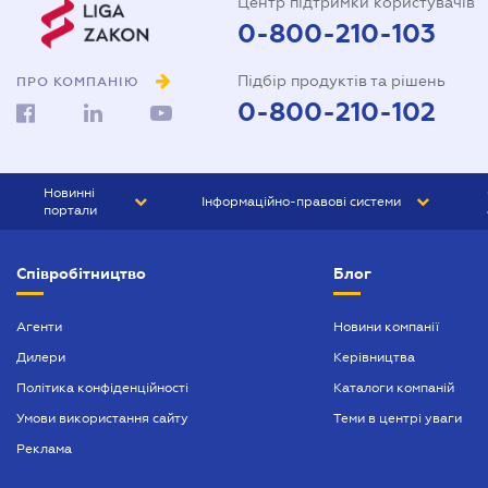
Центр підтримки користувачів
0-800-210-103
Підбір продуктів та рішень
ПРО КОМПАНІЮ
0-800-210-102
Новинні
Інформаційно-правові системи
портали
ЮРЛІГА
Право України
Співробітництво
Блог
БІЗНЕС
ГРАНД
БУХГАЛТЕР.ua
ПРАЙМ
Агенти
Новини компанії
Дилери
Керівництва
БУХГАЛТЕР ПРОФ
Політика конфіденційності
Каталоги компаній
ЮРИСТ ПРОФ
Умови використання сайту
Теми в центрі уваги
ЮРИСТ
Реклама
ПІДПРИЄМЕЦЬ