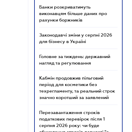
Банки розкриватимуть
виконавцям більше даних про
рахунки боржників
Законодавчі зміни у серпні 2026
для бізнесу в Україні
Головне за тиждень: державний
нагляд та регулювання
Кабмін продовжив пільговий
період для косметики без
техрегламенту, та реальний строк
значно коротший за заявлений
Перезавантаження строків
податкових перевірок після 1
серпня 2026 року: чи буде
обчислення строків давності "з