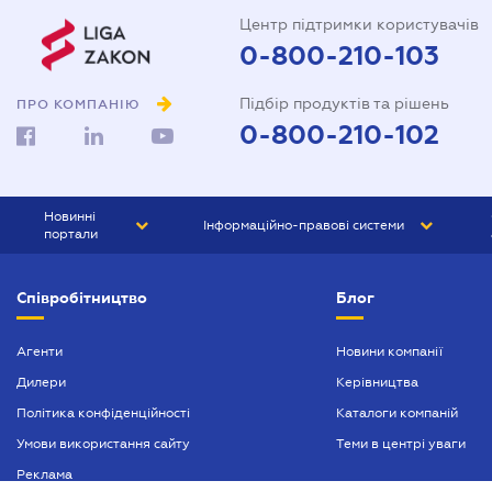
Центр підтримки користувачів
0-800-210-103
Підбір продуктів та рішень
ПРО КОМПАНІЮ
0-800-210-102
Новинні
Інформаційно-правові системи
портали
ЮРЛІГА
Право України
Співробітництво
Блог
БІЗНЕС
ГРАНД
БУХГАЛТЕР.ua
ПРАЙМ
Агенти
Новини компанії
Дилери
Керівництва
БУХГАЛТЕР ПРОФ
Політика конфіденційності
Каталоги компаній
ЮРИСТ ПРОФ
Умови використання сайту
Теми в центрі уваги
ЮРИСТ
Реклама