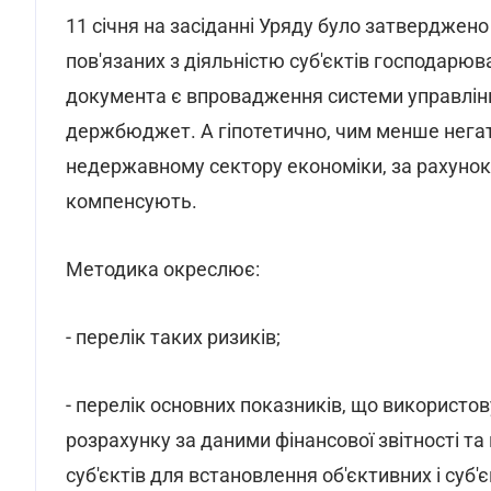
11 січня на засіданні Уряду було затверджен
пов'язаних з діяльністю суб'єктів господар
документа є впровадження системи управління
держбюджет. А гіпотетично, чим менше нега
недержавному сектору економіки, за рахунок я
компенсують.
Методика окреслює:
- перелік таких ризиків;
- перелік основних показників, що використов
розрахунку за даними фінансової звітності т
суб'єктів для встановлення об'єктивних і суб