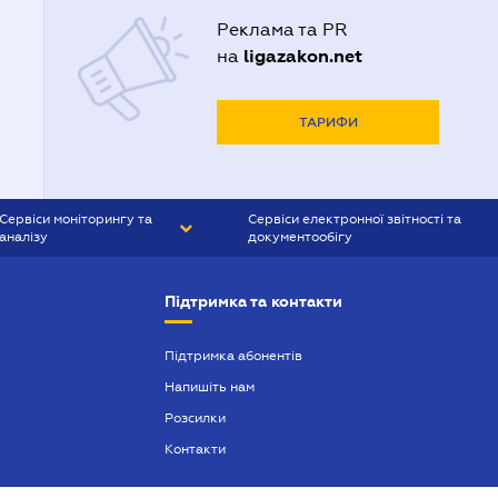
Реклама та PR
ligazakon.net
на
ТАРИФИ
Сервіси моніторингу та
Сервіси електронної звітності та
аналізу
документообігу
CONTR AGENT
Liga:REPORT
Підтримка та контакти
SMS-МАЯК
VERDICTUM
Підтримка абонентів
Напишіть нам
SEMANTRUM
Розсилки
SMS-МАЯК ІПОТЕКА
Контакти