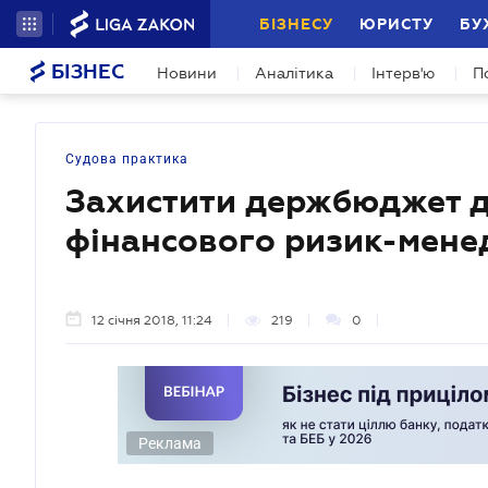
БІЗНЕСУ
ЮРИСТУ
БУ
БІЗНЕС
Новини
Аналітика
Інтерв'ю
П
Судова практика
Захистити держбюджет д
фінансового ризик-мен
12 січня 2018, 11:24
219
0
Реклама