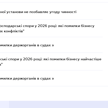
ої установи не позбавляє угоду чинності
осподарські спори у 2026 році: які помилки бізнесу
х конфліктів"
омилки держорганів в судах »
ькі спори у 2026 році: які помилки бізнесу найчастіше
в"
омилки держорганів в судах »