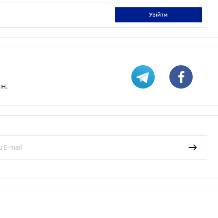
увійти
н.