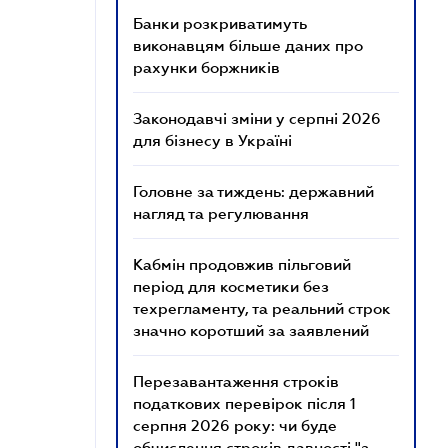
Банки розкриватимуть
виконавцям більше даних про
рахунки боржників
Законодавчі зміни у серпні 2026
для бізнесу в Україні
Головне за тиждень: державний
нагляд та регулювання
Кабмін продовжив пільговий
період для косметики без
техрегламенту, та реальний строк
значно коротший за заявлений
Перезавантаження строків
податкових перевірок після 1
серпня 2026 року: чи буде
обчислення строків давності "з