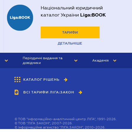
Національний юридичний
Liga:BOOK
каталог України
ТАРИФИ
ДЕТАЛЬНІШЕ
Періодичні видання та
Академія
довідники
ЮРИСТ&ЗАКОН
АКАДЕМІЯ ЛІГА:ЗАКОН
КАТАЛОГ РІШЕНЬ
БУХГАЛТЕР&ЗАКОН
ВСІ ТАРИФИ ЛІГА:ЗАКОН
ВІСНИК МСФЗ
ІНТЕРБУХ
ОСОБИСТИЙ ЕКСПЕРТ
©
ТОВ "інформаційно-аналітичний центр ЛІГА", 1991-2026.
©
ТОВ "ЛІГА ЗАКОН", 2007-2026.
©
Інформаційне агенство "ЛІГА:ЗАКОН", 2010-2026.