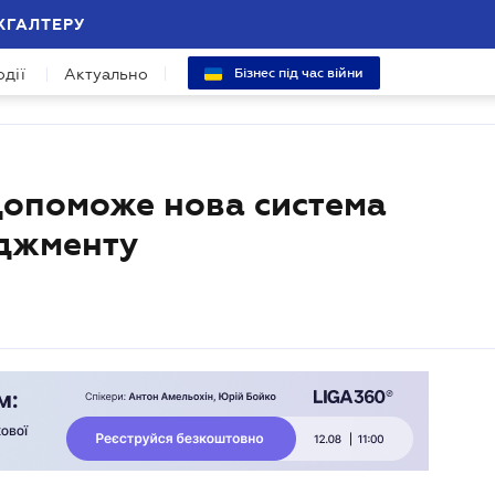
ХГАЛТЕРУ
одії
Актуально
Бізнес під час війни
опоможе нова система
еджменту