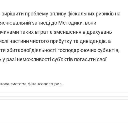
 вирішити проблему впливу фіскальних ризиків на
пояснювальній записці до Методики, вони
ичинами таких втрат є зменшення відрахувань
слі частини чистого прибутку та дивідендів, а
я збиткової діяльності господарюючих суб'єктів,
у разі неможливості суб'єктів погасити свої
Захистити держбюджет допоможе нова система фінансового ризик-менеджменту