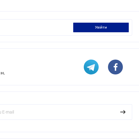
увійти
н.