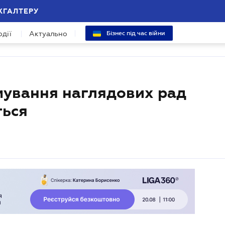
ХГАЛТЕРУ
одії
Актуально
Бізнес під час війни
мування наглядових рад
ться