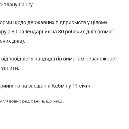
с-плану банку.
норми щодо державних підприємств у цілому.
у з 30 календарних на 30 робочих днів (комісії
чих днів).
 відповідність кандидатів вимогам незалежності
 запити.
ийнято на засіданні Кабміну 11 січня.
Визначено порядок формування наглядових рад банків, що націоналізуються