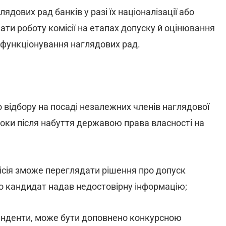
ових рад банків у разі їх націоналізації або
ати роботу комісії на етапах допуску й оцінювання
 функціонування наглядових рад.
 відбору на посаді незалежних членів наглядової
оки після набуття державою права власності на
місія зможе переглядати рішення про допуск
що кандидат надав недостовірну інформацію;
етенденти, може бути доповнено конкурсною