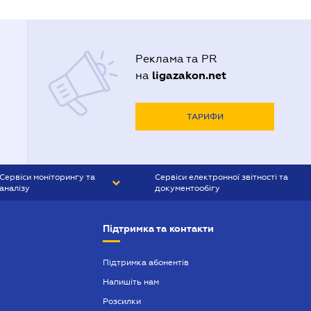
Реклама та PR
ligazakon.net
на
ТАРИФИ
Сервіси моніторингу та
Сервіси електронної звітності та
аналізу
документообігу
CONTR AGENT
Liga:REPORT
Підтримка та контакти
SMS-МАЯК
VERDICTUM
Підтримка абонентів
Напишіть нам
SEMANTRUM
Розсилки
SMS-МАЯК ІПОТЕКА