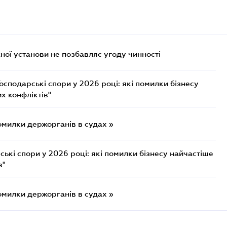
ої установи не позбавляє угоду чинності
осподарські спори у 2026 році: які помилки бізнесу
х конфліктів"
омилки держорганів в судах »
ькі спори у 2026 році: які помилки бізнесу найчастіше
в"
омилки держорганів в судах »