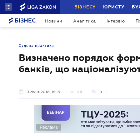
БІЗНЕСУ
ЮРИСТУ
БУ
БІЗНЕС
Новини
Аналітика
Інтерв'ю
П
Судова практика
Визначено порядок фор
банків, що націоналізую
11 січня 2018, 15:19
211
0
Реклама