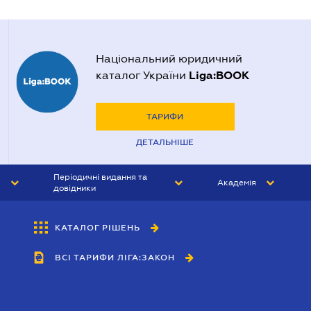
Національний юридичний
Liga:BOOK
каталог України
ТАРИФИ
ДЕТАЛЬНІШЕ
Періодичні видання та
Академія
довідники
ЮРИСТ&ЗАКОН
АКАДЕМІЯ ЛІГА:ЗАКОН
КАТАЛОГ РІШЕНЬ
БУХГАЛТЕР&ЗАКОН
ВСІ ТАРИФИ ЛІГА:ЗАКОН
ВІСНИК МСФЗ
ІНТЕРБУХ
ОСОБИСТИЙ ЕКСПЕРТ