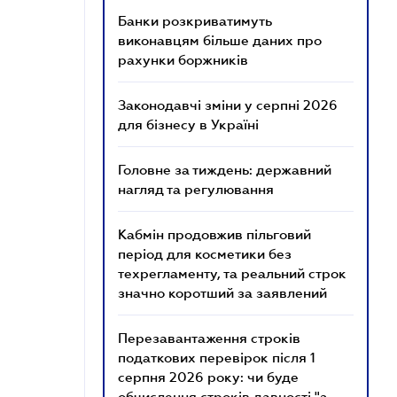
Банки розкриватимуть
виконавцям більше даних про
рахунки боржників
Законодавчі зміни у серпні 2026
для бізнесу в Україні
Головне за тиждень: державний
нагляд та регулювання
Кабмін продовжив пільговий
період для косметики без
техрегламенту, та реальний строк
значно коротший за заявлений
Перезавантаження строків
податкових перевірок після 1
серпня 2026 року: чи буде
обчислення строків давності "з