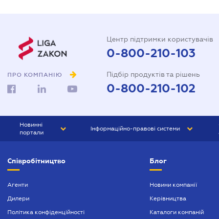
Центр підтримки користувачів
0-800-210-103
Підбір продуктів та рішень
ПРО КОМПАНІЮ
0-800-210-102
Новинні
Інформаційно-правові системи
портали
ЮРЛІГА
Право України
Співробітництво
Блог
БІЗНЕС
ГРАНД
БУХГАЛТЕР.ua
ПРАЙМ
Агенти
Новини компанії
Дилери
Керівництва
БУХГАЛТЕР ПРОФ
Політика конфіденційності
Каталоги компаній
ЮРИСТ ПРОФ