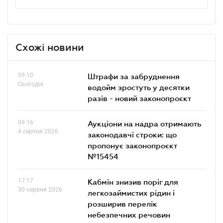
Схожі новини
09.10
Штрафи за забруднення
Сьогодні
водойм зростуть у десятки
разів - новий законопроєкт
09.16
Аукціони на надра отримають
4 серпня 2026
законодавчі строки: що
пропонує законопроєкт
№15454
17.17
Кабмін знизив поріг для
30 червня 2026
легкозаймистих рідин і
розширив перелік
небезпечних речовин