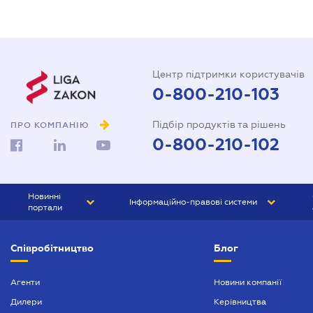
Центр підтримки користувачів
0-800-210-103
Підбір продуктів та рішень
ПРО КОМПАНІЮ
0-800-210-102
Новинні
Інформаційно-правові системи
портали
ЮРЛІГА
Право України
Співробітництво
Блог
БІЗНЕС
ГРАНД
БУХГАЛТЕР.ua
ПРАЙМ
Агенти
Новини компанії
Дилери
Керівництва
БУХГАЛТЕР ПРОФ