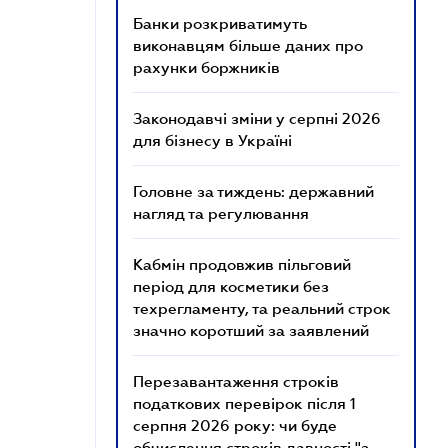
Банки розкриватимуть
виконавцям більше даних про
рахунки боржників
Законодавчі зміни у серпні 2026
для бізнесу в Україні
Головне за тиждень: державний
нагляд та регулювання
Кабмін продовжив пільговий
період для косметики без
техрегламенту, та реальний строк
значно коротший за заявлений
Перезавантаження строків
податкових перевірок після 1
серпня 2026 року: чи буде
обчислення строків давності "з