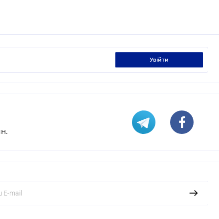
увійти
н.