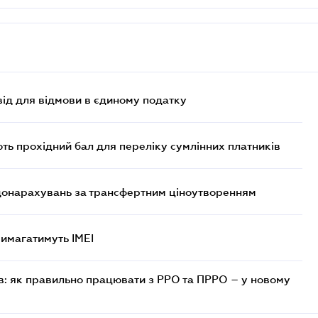
ід для відмови в єдиному податку
ють прохідний бал для переліку сумлінних платників
 донарахувань за трансфертним ціноутворенням
 вимагатимуть IMEI
в: як правильно працювати з РРО та ПРРО – у новому