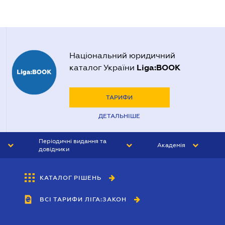
Національний юридичний
Liga:BOOK
каталог України
ТАРИФИ
ДЕТАЛЬНІШЕ
Періодичні видання та
Академія
довідники
ЮРИСТ&ЗАКОН
АКАДЕМІЯ ЛІГА:ЗАКОН
КАТАЛОГ РІШЕНЬ
БУХГАЛТЕР&ЗАКОН
ВСІ ТАРИФИ ЛІГА:ЗАКОН
ВІСНИК МСФЗ
ІНТЕРБУХ