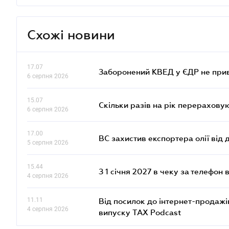
Схожі новини
17.07
Заборонений КВЕД у ЄДР не прив
6 серпня 2026
15.07
Скільки разів на рік перерахову
6 серпня 2026
17.00
ВС захистив експортера олії від
5 серпня 2026
15.44
З 1 січня 2027 в чеку за телефон
4 серпня 2026
11.11
Від посилок до інтернет-продажі
4 серпня 2026
випуску TAX Podcast