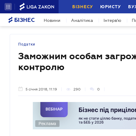
БІЗНЕСУ
ЮРИСТУ
БУ
БІЗНЕС
Новини
Аналітика
Інтерв'ю
П
Податки
Заможним особам загрож
контролю
5 січня 2018, 11:19
290
0
Реклама