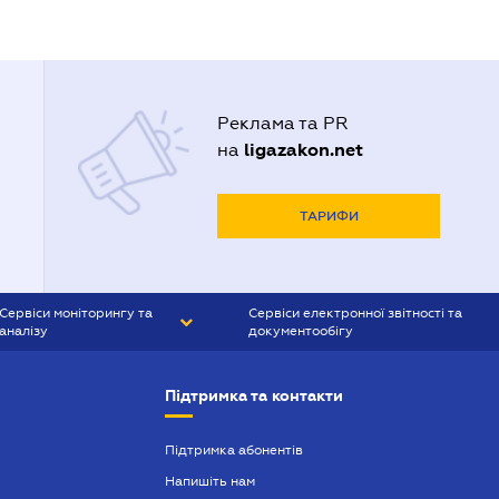
Реклама та PR
ligazakon.net
на
ТАРИФИ
Сервіси моніторингу та
Сервіси електронної звітності та
аналізу
документообігу
CONTR AGENT
Liga:REPORT
Підтримка та контакти
SMS-МАЯК
VERDICTUM
Підтримка абонентів
Напишіть нам
SEMANTRUM