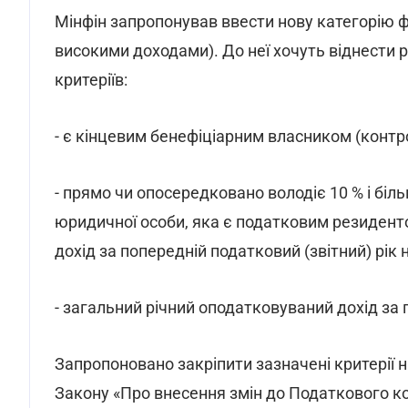
Мінфін запропонував ввести нову категорію фіз
високими доходами). До неї хочуть віднести р
критеріїв:
- є кінцевим бенефіціарним власником (контр
- прямо чи опосередковано володіє 10 % і біль
юридичної особи, яка є податковим резидент
дохід за попередній податковий (звітний) рік 
- загальний річний оподатковуваний дохід за 
Запропоновано закріпити зазначені критерії 
Закону «Про внесення змін до Податкового ко