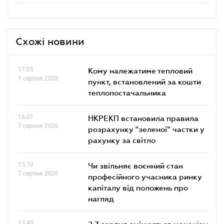
Схожі новини
17.05
Кому належатиме тепловий
7 серпня 2026
пункт, встановлений за кошти
теплопостачальника
16.01
НКРЕКП встановила правила
7 серпня 2026
розрахунку "зеленої" частки у
рахунку за світло
15.10
Чи звільняє воєнний стан
7 серпня 2026
професійного учасника ринку
капіталу від положень про
нагляд
13.40
З 7 серпня змінюється механізм