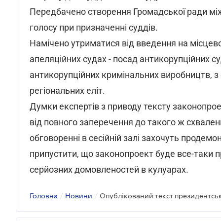
Передбачено створення Громадської ради між
голосу при призначенні суддів.
Намічено утриматися від введення на місцевом
апеляційних судах - посад антикорупційних суд
антикорупційних кримінальних виробництв, з 
регіональних еліт.
Думки експертів з приводу тексту законопрое
від повного заперечення до такого ж схваленн
обговоренні в сесійній залі захочуть продемон
припустити, що законопроект буде все-таки пр
серйозних домовленостей в кулуарах.
Головна
/
Новини
/