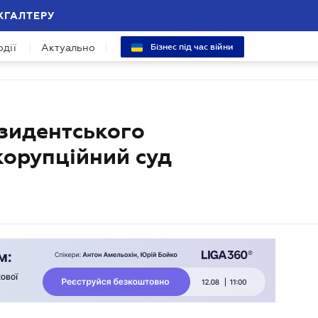
ХГАЛТЕРУ
одії
Актуально
Бізнес під час війни
езидентського
корупційний суд