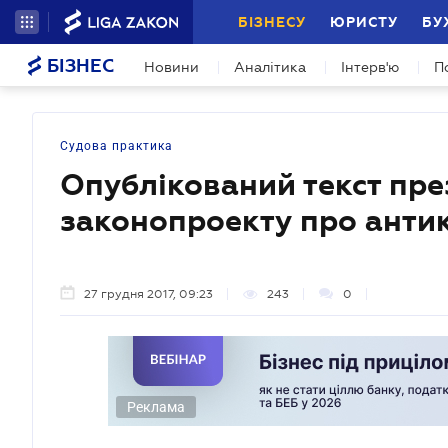
БІЗНЕСУ
ЮРИСТУ
БУ
БІЗНЕС
Новини
Аналітика
Інтерв'ю
П
Судова практика
Опублікований текст пр
законопроекту про анти
27 грудня 2017, 09:23
243
0
Реклама