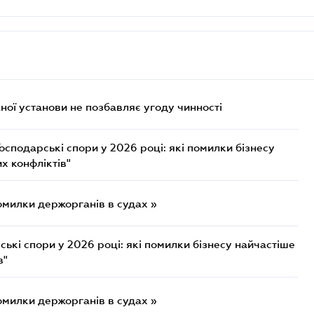
ої установи не позбавляє угоду чинності
осподарські спори у 2026 році: які помилки бізнесу
х конфліктів"
омилки держорганів в судах »
ькі спори у 2026 році: які помилки бізнесу найчастіше
в"
омилки держорганів в судах »