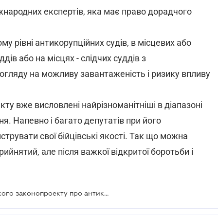
народних експертів, яка має право дорадчого
у рівні антикорупційних судів, в місцевих або
дів або на місцях - слідчих суддів з
огляду на можливу завантаженість і ризику впливу
кту вже висловлені найрізноманітніші в діапазоні
я. Напевно і багато депутатів при його
струвати свої бійцівські якості. Так що можна
ийнятий, але після важкої відкритої боротьби і
Опублікований текст президентського законопроекту про антикорупційний суд