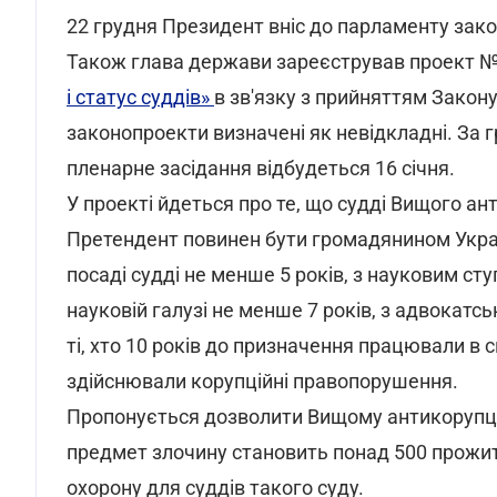
22 грудня Президент вніс до парламенту зак
Також глава держави зареєстрував проект №
і статус суддів»
в зв'язку з прийняттям Закон
законопроекти визначені як невідкладні. За
пленарне засідання відбудеться 16 січня.
У проекті йдеться про те, що судді Вищого ан
Претендент повинен бути громадянином Україн
посаді судді не менше 5 років, з науковим ст
науковій галузі не менше 7 років, з адвокат
ті, хто 10 років до призначення працювали в 
здійснювали корупційні правопорушення.
Пропонується дозволити Вищому антикорупцій
предмет злочину становить понад 500 прожит
охорону для суддів такого суду.