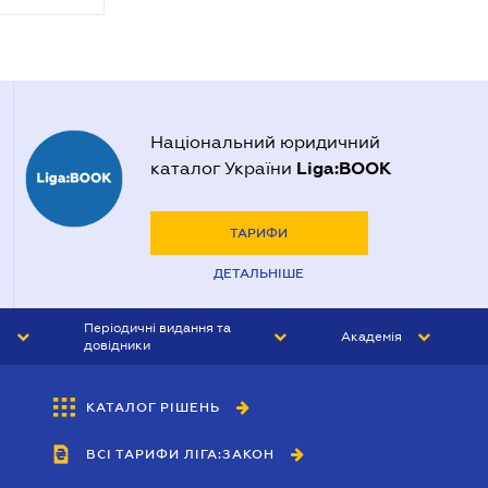
Національний юридичний
Liga:BOOK
каталог України
ТАРИФИ
ДЕТАЛЬНІШЕ
Періодичні видання та
Академія
довідники
ЮРИСТ&ЗАКОН
АКАДЕМІЯ ЛІГА:ЗАКОН
КАТАЛОГ РІШЕНЬ
БУХГАЛТЕР&ЗАКОН
ВСІ ТАРИФИ ЛІГА:ЗАКОН
ВІСНИК МСФЗ