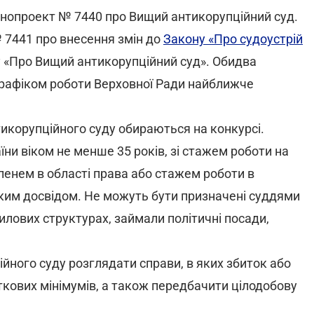
онопроект № 7440 про Вищий антикорупційний суд.
 7441 про внесення змін до
Закону «Про судоустрій
у «Про Вищий антикорупційний суд». Обидва
 графіком роботи Верховної Ради найближче
тикорупційного суду обираються на конкурсі.
и віком не менше 35 років, зі стажем роботи на
упенем в області права або стажем роботи в
ським досвідом. Не можуть бути призначені суддями
силових структурах, займали політичні посади,
ного суду розглядати справи, в яких збиток або
кових мінімумів, а також передбачити цілодобову