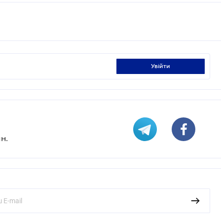
увійти
н.