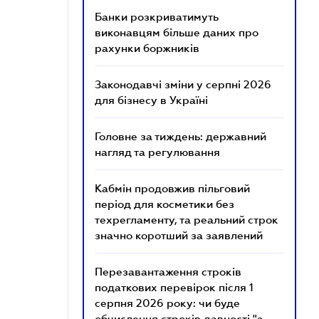
Банки розкриватимуть
виконавцям більше даних про
рахунки боржників
Законодавчі зміни у серпні 2026
для бізнесу в Україні
Головне за тиждень: державний
нагляд та регулювання
Кабмін продовжив пільговий
період для косметики без
техрегламенту, та реальний строк
значно коротший за заявлений
Перезавантаження строків
податкових перевірок після 1
серпня 2026 року: чи буде
обчислення строків давності "з