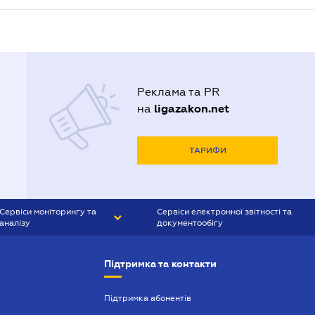
Реклама та PR
ligazakon.net
на
ТАРИФИ
Сервіси моніторингу та
Сервіси електронної звітності та
аналізу
документообігу
CONTR AGENT
Liga:REPORT
Підтримка та контакти
SMS-МАЯК
VERDICTUM
Підтримка абонентів