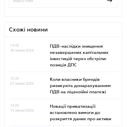
Схожі новини
14.08
ПДВ-наслідки знищення
30 липня 2026
незавершених капітальних
інвестицій через обстріли:
позиція ДПС
12.26
Коли власники брендів
27 липня 2026
ризикують донарахуванням
ПДВ на ліцензійні платежі
14.00
Новації приватизації:
13 липня 2026
встановлено вимоги до
розкриття даних про активи