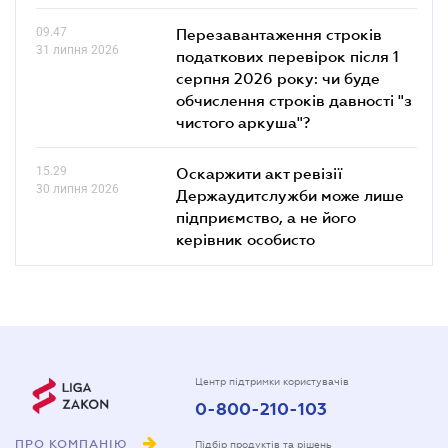
09.47
Перезавантаження строків
31 липня 2026
податкових перевірок після 1
серпня 2026 року: чи буде
обчислення строків давності "з
чистого аркуша"?
15.29
Оскаржити акт ревізії
30 липня 2026
Держаудитслужби може лише
підприємство, а не його
керівник особисто
Центр підтримки користувачів
0-800-210-103
ПРО КОМПАНІЮ
Підбір продуктів та рішень