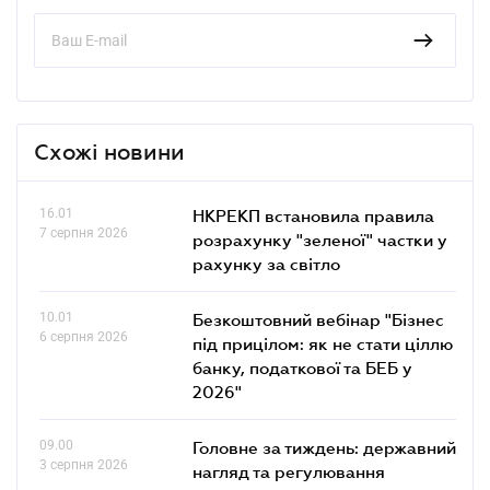
Схожі новини
16.01
НКРЕКП встановила правила
7 серпня 2026
розрахунку "зеленої" частки у
рахунку за світло
10.01
Безкоштовний вебінар "Бізнес
6 серпня 2026
під прицілом: як не стати ціллю
банку, податкової та БЕБ у
2026"
09.00
Головне за тиждень: державний
3 серпня 2026
нагляд та регулювання