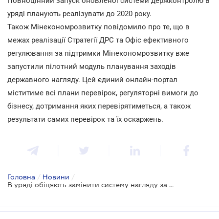
Повноцінний запуск оновленої системи держконтролю в
уряді планують реалізувати до 2020 року.
Також Мінекономрозвитку повідомило про те, що в
межах реалізації Стратегії ДРС та Офіс ефективного
регулювання за підтримки Мінекономрозвитку вже
запустили пілотний модуль планування заходів
державного нагляду. Цей єдиний онлайн-портал
міститиме всі плани перевірок, регуляторні вимоги до
бізнесу, дотримання яких перевірятиметься, а також
результати самих перевірок та їх оскаржень.
Головна
/
Новини
/
В уряді обіцяють замінити систему нагляду за бізнесом на управління ризиками