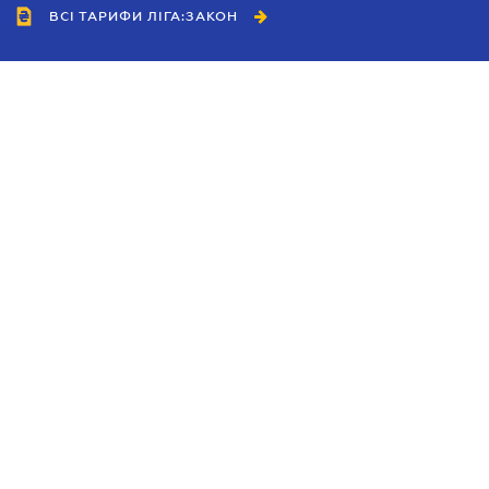
ВСІ ТАРИФИ ЛІГА:ЗАКОН
Співробітництво
Агенти
Дилери
Політика конфіденційності
Умови використання сайту
Реклама
Блог
Новини компанії
Керівництва
Каталоги компаній
Теми в центрі уваги
Підтримка та контакти