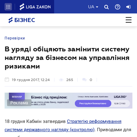
UA
БІЗНЕС
Перевірки
В уряді обіцяють замінити систему
нагляду за бізнесом на управління
ризиками
19 грудня 2017, 12:24
265
0
Реклама
18 грудня Кабмін затвердив
Стратегію реформування
системи державного нагляду (контролю)
. Приводами для