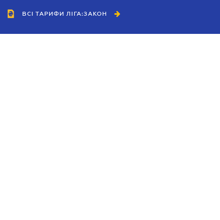
ВСІ ТАРИФИ ЛІГА:ЗАКОН
Співробітництво
Агенти
Дилери
Політика конфіденційності
Умови використання сайту
Реклама
Блог
Новини компанії
Керівництва
Каталоги компаній
Теми в центрі уваги
Підтримка та контакти