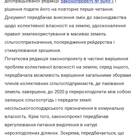
доопрацьованої редакції
законопроекту № 6049-1
і
рішення подати його на повторне перше читання.
Документ передбачає внесення змін до законодавства
щодо колективної власності на землю, удосконалення
правил землекористування в масивах земель
сільгосппризначення, попередження рейдерства і
стимулювання зрошення.
Початкова редакція законопроекту в частині вирішення
проблем колективної власності на землю, серед іншого,
передбачала можливість вирішення загальними зборами
членів колективних сільгоспідприємств, де паювання
земель завершене, до 2020 р перерозподілити між собою
залишок сільгоспугідь і передати землі
несільськогосподарського призначення в комунальну
власність. Крім того, законопроект передбачав
врегулювання питання виділення в натурі
нерозподілених ділянок. Зокрема, передбачається, що