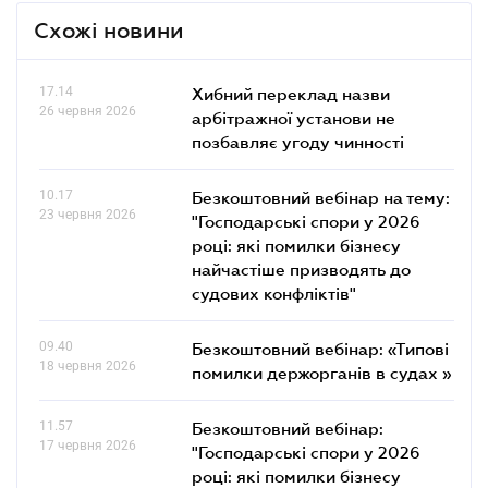
Схожі новини
17.14
Хибний переклад назви
26 червня 2026
арбітражної установи не
позбавляє угоду чинності
10.17
Безкоштовний вебінар на тему:
23 червня 2026
"Господарські спори у 2026
році: які помилки бізнесу
найчастіше призводять до
судових конфліктів"
09.40
Безкоштовний вебінар: «Типові
18 червня 2026
помилки держорганів в судах »
11.57
Безкоштовний вебінар:
17 червня 2026
"Господарські спори у 2026
році: які помилки бізнесу