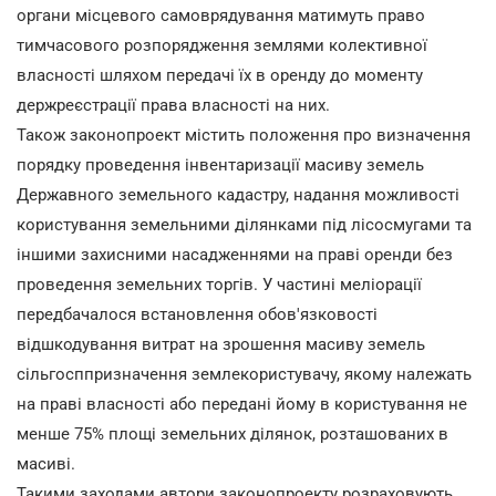
органи місцевого самоврядування матимуть право
тимчасового розпорядження землями колективної
власності шляхом передачі їх в оренду до моменту
держреєстрації права власності на них.
Також законопроект містить положення про визначення
порядку проведення інвентаризації масиву земель
Державного земельного кадастру, надання можливості
користування земельними ділянками під лісосмугами та
іншими захисними насадженнями на праві оренди без
проведення земельних торгів. У частині меліорації
передбачалося встановлення обов'язковості
відшкодування витрат на зрошення масиву земель
сільгосппризначення землекористувачу, якому належать
на праві власності або передані йому в користування не
менше 75% площі земельних ділянок, розташованих в
масиві.
Такими заходами автори законопроекту розраховують