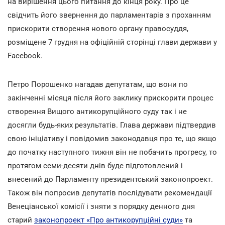
на вирішення цього питання до кінця року. Про це
свідчить його звернення до парламентарів з проханням
прискорити створення нового органу правосуддя,
розміщене 7 грудня на офіційній сторінці глави держави у
Facebook.
Петро Порошенко нагадав депутатам, що вони по
закінченні місяця після його заклику прискорити процес
створення Вищого антикорупційного суду так і не
досягли будь-яких результатів. Глава держави підтвердив
свою ініціативу і повідомив законодавця про те, що якщо
до початку наступного тижня він не побачить прогресу, то
протягом семи-десяти днів буде підготовлений і
внесений до Парламенту президентський законопроект.
Також він попросив депутатів послідувати рекомендації
Венеціанської комісії і зняти з порядку денного дня
старий
законопроект «Про антикорупційні суди»
та