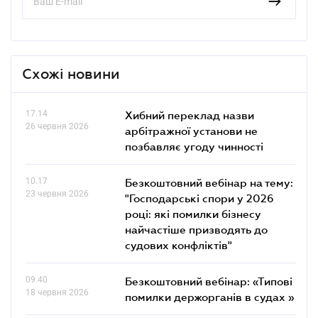
Схожі новини
17.14
Хибний переклад назви
26 червня 2026
арбітражної установи не
позбавляє угоду чинності
10.17
Безкоштовний вебінар на тему:
23 червня 2026
"Господарські спори у 2026
році: які помилки бізнесу
найчастіше призводять до
судових конфліктів"
09.40
Безкоштовний вебінар: «Типові
18 червня 2026
помилки держорганів в судах »