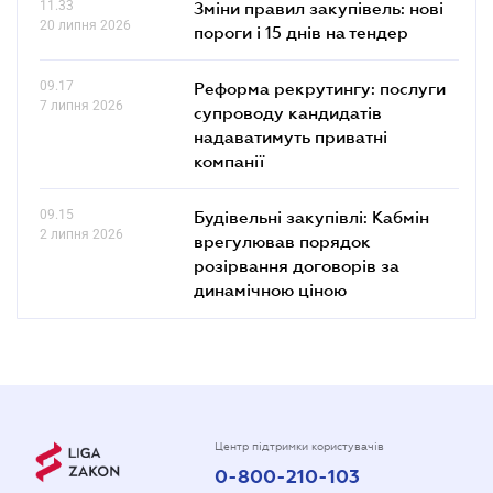
11.33
Зміни правил закупівель: нові
20 липня 2026
пороги і 15 днів на тендер
09.17
Реформа рекрутингу: послуги
7 липня 2026
супроводу кандидатів
надаватимуть приватні
компанії
09.15
Будівельні закупівлі: Кабмін
2 липня 2026
врегулював порядок
розірвання договорів за
динамічною ціною
Центр підтримки користувачів
0-800-210-103