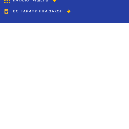
КАТАЛОГ РІШЕНЬ
ВСІ ТАРИФИ ЛІГА:ЗАКОН
Співробітництво
Агенти
Дилери
Політика конфіденційності
Умови використання сайту
Реклама
Блог
Новини компанії
Керівництва
Каталоги компаній
Теми в центрі уваги