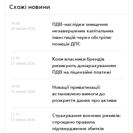
Схожі новини
14.08
ПДВ-наслідки знищення
30 липня 2026
незавершених капітальних
інвестицій через обстріли:
позиція ДПС
12.26
Коли власники брендів
27 липня 2026
ризикують донарахуванням
ПДВ на ліцензійні платежі
14.00
Новації приватизації:
13 липня 2026
встановлено вимоги до
розкриття даних про активи
11.11
Страхування воєнних ризиків:
13 липня 2026
спрощено правила
підтвердження збитків