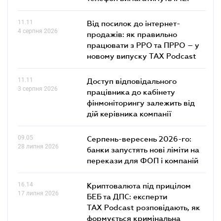
11.11
Від посилок до інтернет-
4 серпня 2026
продажів: як правильно
працювати з РРО та ПРРО – у
новому випуску TAX Podcast
11.11
Доступ відповідального
3 серпня 2026
працівника до кабінету
фінмоніторингу залежить від
дій керівника компанії
09.05
Серпень-вересень 2026-го:
28 липня 2026
банки запустять нові ліміти на
перекази для ФОП і компаній
16.14
Криптовалюта під прицілом
17 липня 2026
БЕБ та ДПС: експерти
TAX Podcast розповідають, як
формується кримінальна