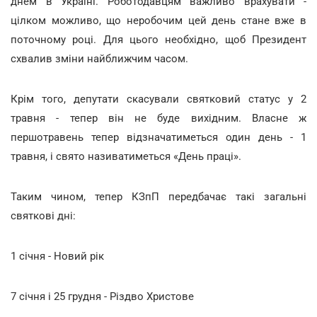
днем в Україні. Роботодавцям важливо врахувати -
цілком можливо, що неробочим цей день стане вже в
поточному році. Для цього необхідно, щоб Президент
схвалив зміни найближчим часом.
Крім того, депутати скасували святковий статус у 2
травня - тепер він не буде вихідним. Власне ж
першотравень тепер відзначатиметься один день - 1
травня, і свято називатиметься «День праці».
Таким чином, тепер КЗпП передбачає такі загальні
святкові дні:
1 січня - Новий рік
7 січня і 25 грудня - Різдво Христове