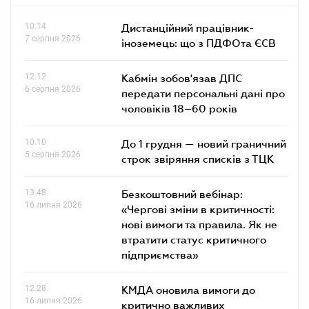
10.14
Дистанційний працівник-
7 серпня 2026
іноземець: що з ПДФОта ЄСВ
12.12
Кабмін зобов'язав ДПС
6 серпня 2026
передати персональні дані про
чоловіків 18–60 років
10.10
До 1 грудня — новий граничний
5 серпня 2026
строк звіряння списків з ТЦК
13.48
Безкоштовний вебінар:
16 липня 2026
«Чергові зміни в критичності:
нові вимоги та правила. Як не
втратити статус критичного
підприємства»
12.28
КМДА оновила вимоги до
16 липня 2026
критично важливих