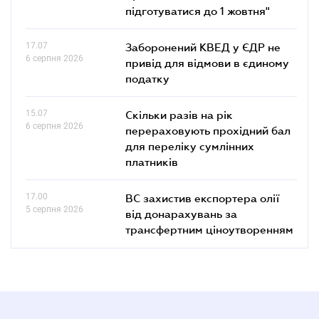
підготуватися до 1 жовтня"
17.07
Заборонений КВЕД у ЄДР не
6 серпня 2026
привід для відмови в єдиному
податку
15.07
Скільки разів на рік
6 серпня 2026
перераховують прохідний бал
для переліку сумлінних
платників
17.00
ВС захистив експортера олії
5 серпня 2026
від донарахувань за
трансфертним ціноутворенням