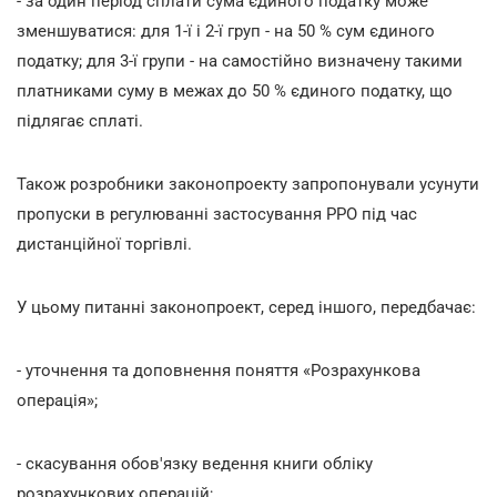
- за один період сплати сума єдиного податку може
зменшуватися: для 1-ї і 2-ї груп - на 50 % сум єдиного
податку; для 3-ї групи - на самостійно визначену такими
платниками суму в межах до 50 % єдиного податку, що
підлягає сплаті.
Також розробники законопроекту запропонували усунути
пропуски в регулюванні застосування РРО під час
дистанційної торгівлі.
У цьому питанні законопроект, серед іншого, передбачає:
- уточнення та доповнення поняття «Розрахункова
операція»;
- скасування обов'язку ведення книги обліку
розрахункових операцій;