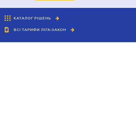
КАТАЛОГ РІШЕНЬ
ВСІ ТАРИФИ ЛІГА:ЗАКОН
Співробітництво
Агенти
Дилери
Політика конфіденційності
Умови використання сайту
Реклама
Блог
Новини компанії
Керівництва
Каталоги компаній