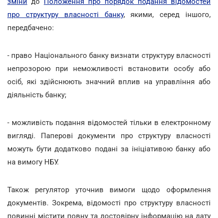
зміни
до
Положення про порядок подання відомостей
про структуру власності банку
, якими, серед іншого,
передбачено:
- право Національного банку визнати структуру власності
непрозорою при неможливості встановити особу або
осіб, які здійснюють значний вплив на управління або
діяльність банку;
- можливість подання відомостей тільки в електронному
вигляді. Паперові документи про структуру власності
можуть бути додатково подані за ініціативою банку або
на вимогу НБУ.
Також регулятор уточнив вимоги щодо оформлення
документів. Зокрема, відомості про структуру власності
повинні містити повну та достовірну інформацію на дату