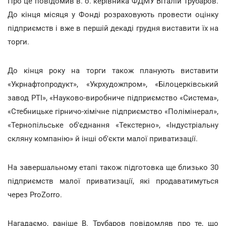
Про це повідомив в. о. керівника ФДМУ Віталій Трубаров.
До кінця місяця у Фонді розраховують провести оцінку
підприємств і вже в першій декаді грудня виставити їх на
торги.
До кінця року на торги також планують виставити
«Укрнафтопродукт», «Укрхудожпром», «Білоцерківський
завод РТІ», «Науково-виробниче підприємство «Система»,
«Стебницьке гірничо-хімічне підприємство «Полімінерал»,
«Тернопільське об'єднання «Текстерно», «Індустріальну
скляну компанію» й інші об'єкти малої приватизації.
На завершальному етапі також підготовка ще близько 30
підприємств малої приватизації, які продаватимуться
через ProZorro.
Нагадаємо, раніше В. Трубаров повідомляв про те, що