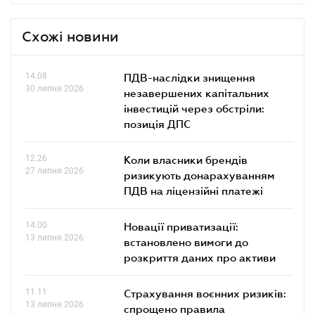
Схожі новини
14.08
ПДВ-наслідки знищення
30 липня 2026
незавершених капітальних
інвестицій через обстріли:
позиція ДПС
12.26
Коли власники брендів
27 липня 2026
ризикують донарахуванням
ПДВ на ліцензійні платежі
14.00
Новації приватизації:
13 липня 2026
встановлено вимоги до
розкриття даних про активи
11.11
Страхування воєнних ризиків:
13 липня 2026
спрощено правила