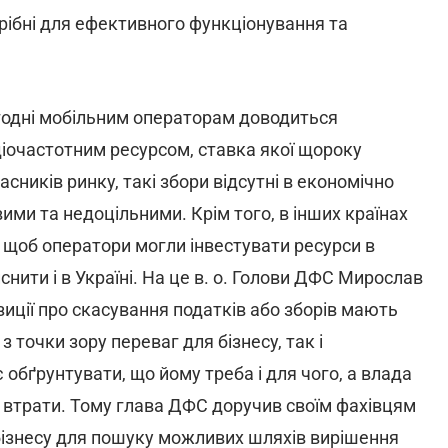
трібні для ефективного функціонування та
огодні мобільним операторам доводиться
діочастотним ресурсом, ставка якої щороку
асників ринку, такі збори відсутні в економічно
ими та недоцільними. Крім того, в інших країнах
, щоб оператори могли інвестувати ресурси в
снити і в Україні. На це в. о. Голови ДФС Мирослав
зиції про скасування податків або зборів мають
з точки зору переваг для бізнесу, так і
обґрунтувати, що йому треба і для чого, а влада
 втрати. Тому глава ДФС доручив своїм фахівцям
а бізнесу для пошуку можливих шляхів вирішення