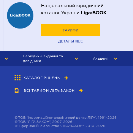
Національний юридичний
Liga:BOOK
каталог України
ТАРИФИ
ДЕТАЛЬНІШЕ
Періодичні видання та
Академія
довідники
ЮРИСТ&ЗАКОН
АКАДЕМІЯ ЛІГА:ЗАКОН
КАТАЛОГ РІШЕНЬ
БУХГАЛТЕР&ЗАКОН
ВСІ ТАРИФИ ЛІГА:ЗАКОН
ВІСНИК МСФЗ
ІНТЕРБУХ
ОСОБИСТИЙ ЕКСПЕРТ
©
ТОВ "інформаційно-аналітичний центр ЛІГА", 1991-2026.
©
ТОВ "ЛІГА ЗАКОН", 2007-2026.
©
Інформаційне агенство "ЛІГА:ЗАКОН", 2010-2026.