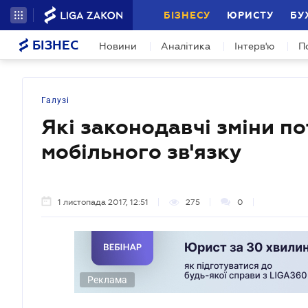
БІЗНЕСУ
ЮРИСТУ
БУ
БІЗНЕС
Новини
Аналітика
Інтерв'ю
П
Галузі
Які законодавчі зміни п
мобільного зв'язку
1 листопада 2017, 12:51
275
0
Реклама