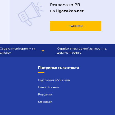
Реклама та PR
ligazakon.net
на
ТАРИФИ
Сервіси моніторингу та
Сервіси електронної звітності та
аналізу
документообігу
CONTR AGENT
Liga:REPORT
Підтримка та контакти
SMS-МАЯК
VERDICTUM
Підтримка абонентів
Напишіть нам
SEMANTRUM
Розсилки
SMS-МАЯК ІПОТЕКА
Контакти