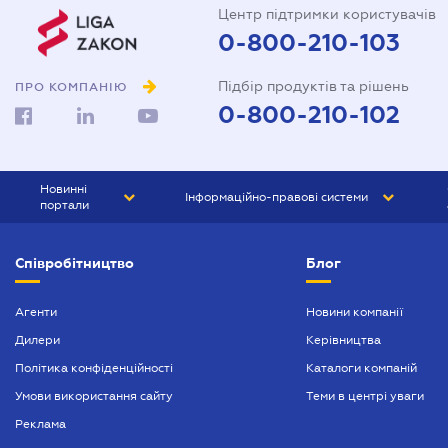
Центр підтримки користувачів
0-800-210-103
Підбір продуктів та рішень
ПРО КОМПАНІЮ
0-800-210-102
Новинні
Інформаційно-правові системи
портали
ЮРЛІГА
Право України
Співробітництво
Блог
БІЗНЕС
ГРАНД
БУХГАЛТЕР.ua
ПРАЙМ
Агенти
Новини компанії
Дилери
Керівництва
БУХГАЛТЕР ПРОФ
Політика конфіденційності
Каталоги компаній
ЮРИСТ ПРОФ
Умови використання сайту
Теми в центрі уваги
ЮРИСТ
Реклама
ПІДПРИЄМЕЦЬ