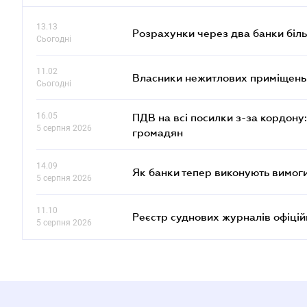
13.13
Розрахунки через два банки біль
Сьогодні
11.02
Власники нежитлових приміщень 
Сьогодні
16.05
ПДВ на всі посилки з-за кордону:
5 серпня 2026
громадян
14.09
Як банки тепер виконують вимоги
5 серпня 2026
11.10
Реєстр суднових журналів офіці
5 серпня 2026