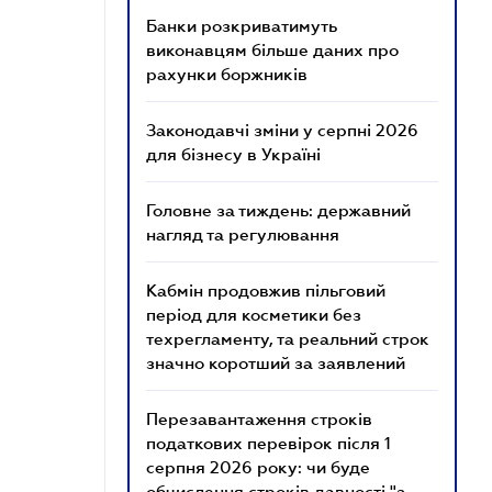
Банки розкриватимуть
виконавцям більше даних про
рахунки боржників
Законодавчі зміни у серпні 2026
для бізнесу в Україні
Головне за тиждень: державний
нагляд та регулювання
Кабмін продовжив пільговий
період для косметики без
техрегламенту, та реальний строк
значно коротший за заявлений
Перезавантаження строків
податкових перевірок після 1
серпня 2026 року: чи буде
обчислення строків давності "з