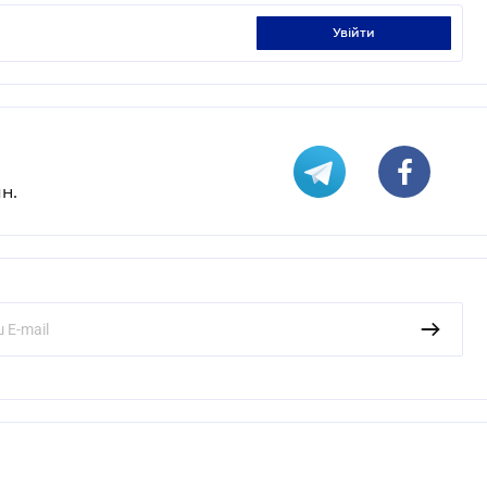
увійти
н.