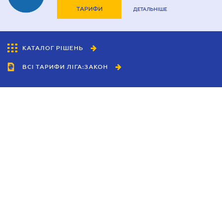
ТАРИФИ
ДЕТАЛЬНІШЕ
КАТАЛОГ РІШЕНЬ
ВСІ ТАРИФИ ЛІГА:ЗАКОН
Співробітництво
Агенти
Дилери
Політика конфіденційності
Умови використання сайту
Реклама
Блог
Новини компанії
Керівництва