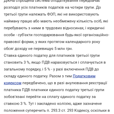
Діюча спрощена система оподаткування передбачає
розподіл усіх платників податків на чотири групи. До
третьої групи належать ФОП, які не використовують
найману працю або мають необмежену кількість осіб, які
перебувають з ними в трудових відносинах, і юридичні
особи - суб'єкти господарювання будь-якої організаційно-
правової форми, у яких протягом календарного року
обсяг доходу не перевищує 5 млн грн.
Ставка єдиного податку для платників третьої групи
становить 3 %, якщо ПДВ нараховується і сплачується в
загальному порядку, і 5 % - у разі включення ПДВ до
складу єдиного податку. Разом з тим
Податковим
кодексом
передбачено, що в разі анулювання реєстрації
платника ПДВ платники єдиного податку третьої групи
зобов'язані перейти на сплату єдиного податку за
ставкою 3 %. Тут і закладено колізію, адже зазначене
положення суперечить п. 293.3 ст. 293 Кодексу, оскільки в