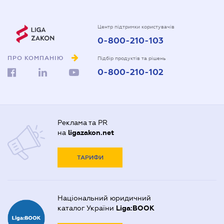
Центр підтримки користувачів
0-800-210-103
ПРО КОМПАНІЮ
Підбір продуктів та рішень
0-800-210-102
Реклама та PR
на
ligazakon.net
ТАРИФИ
Національний юридичний
каталог України
Liga:BOOK