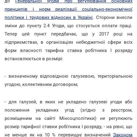
до
Генеральної угоди про регулювання основних
принципів і норм реалізації соціально-економічної
політики і трудових відносин в Україні
. Сторони внесли
зміни до пункту 2.4 Угоди, що стосується оплати праці.
Тепер цей пункт передбачає, що у 2017 році на
підприємствах, в організаціях небюджетної сфери всіх
форм власності тарифна ставка робітника І розряду
встановлюється в розмірі:
- визначеному відповідною галузевою, територіальною
угодою, колективним договором;
- для галузей, в яких не укладено галузеві угоди або
положення укладених угод (згідно з реєстром,
розміщеним на сайті Мінсоцполітики) не регулюють
розмір тарифної ставки робітника І розряду, - на рівні, що
не менше як на 10 % перевищує визначений
Законом