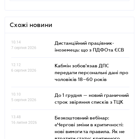
Схожі новини
10.14
Дистанційний працівник-
7 серпня 2026
іноземець: що з ПДФОта ЄСВ
12.12
Кабмін зобов'язав ДПС
6 серпня 2026
передати персональні дані про
чоловіків 18–60 років
10.10
До 1 грудня — новий граничний
5 серпня 2026
строк звіряння списків з ТЦК
13.48
Безкоштовний вебінар:
16 липня 2026
«Чергові зміни в критичності:
нові вимоги та правила. Як не
втратити статус критичного