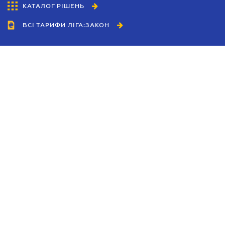
КАТАЛОГ РІШЕНЬ
ВСІ ТАРИФИ ЛІГА:ЗАКОН
Співробітництво
Агенти
Дилери
Політика конфіденційності
Умови використання сайту
Реклама
Блог
Новини компанії
Керівництва
Каталоги компаній
Теми в центрі уваги