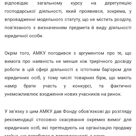
відповідає загальному курсу на дерегуляцію
господарської діяльності, який проявився, зокрема, у
впровадженні модельного статуту, що не містить розділу,
пов'язаного з визначенням предмета й виду діяльності
юридичної особи.
Окрім того, АМКУ погодився з аргументом про те, що
вимога про наявність не менше ніж трирічного досвіду
роботи в цій сфері діяльності є істотним бар'єром для
юридичних осіб, у тому числі товарних бірж, що мають
намір брати участь у конкурсі, та фактично
унеможливлює входження нових учасників на ринок.
У зв'язку з цим АМКУ дав Фонду обов'язкові до розгляду
рекомендації стосовно скасування окремих вимог для
юридичних осіб, які претендують на організацію продажу
майна, що перебуває в держвласності, а саме: