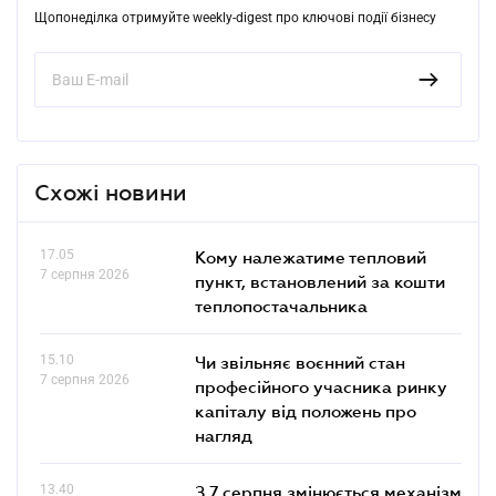
Щопонеділка отримуйте weekly-digest про ключові події бізнесу
Схожі новини
17.05
Кому належатиме тепловий
7 серпня 2026
пункт, встановлений за кошти
теплопостачальника
15.10
Чи звільняє воєнний стан
7 серпня 2026
професійного учасника ринку
капіталу від положень про
нагляд
13.40
З 7 серпня змінюється механізм