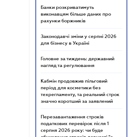
Банки розкриватимуть
виконавцям більше даних про
рахунки боржників
Законодавчі зміни у серпні 2026
для бізнесу в Україні
Головне за тиждень: державний
нагляд та регулювання
Кабмін продовжив пільговий
період для косметики без
техрегламенту, та реальний строк
значно коротший за заявлений
Перезавантаження строків
податкових перевірок після 1
серпня 2026 року: чи буде
обчислення строків давності "з