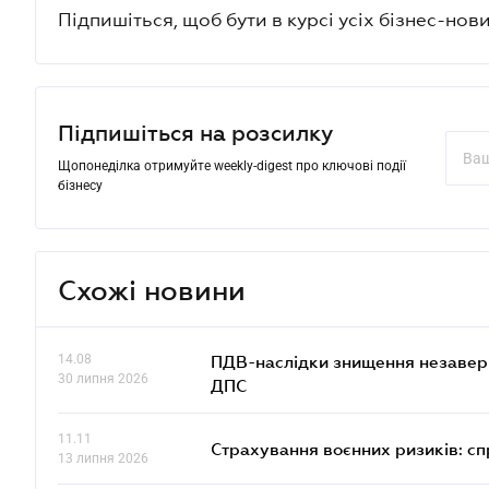
Підпишіться, щоб бути в курсі усіх бізнес-нови
Підпишіться на розсилку
Щопонеділка отримуйте weekly-digest про ключові події
бізнесу
Схожі новини
14.08
ПДВ-наслідки знищення незаверше
30 липня 2026
ДПС
11.11
Страхування воєнних ризиків: с
13 липня 2026