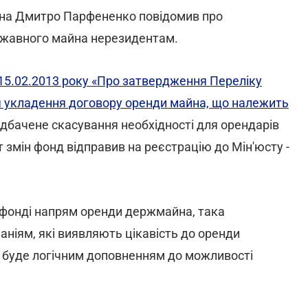
на Дмитро Парфененко повідомив про
ржавного майна нерезидентам.
15.02.2013 року «Про затвердження Переліку
я укладення договору оренди майна, що належить
дбачене скасування необхідності для орендарів
т змін фонд відправив на реєстрацію до Мін'юсту -
 фонді напрям оренди держмайна, така
паніям, які виявляють цікавість до оренди
и буде логічним доповненням до можливості