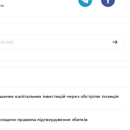
н.
них капітальних інвестицій через обстріли: позиція
прощено правила підтвердження збитків