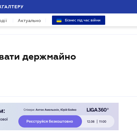
ХГАЛТЕРУ
одії
Актуально
Бізнес під час війни
увати держмайно