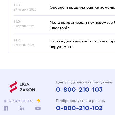
11.33
Оновлені правила оцінки земель:
29 червня 2026
16.04
Мала приватизація по-новому: з 
5 червня 2026
інвесторів
14.24
Пастка для власників складів: ор
4 червня 2026
нерухомість
Центр підтримки користувачів
0-800-210-103
Підбір продуктів та рішень
ПРО КОМПАНІЮ
0-800-210-102